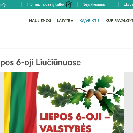
Informacija gestų kalba
Neįgaliesiams
Ekstr
NAUJIENOS
LAIVYBA
KĄ VEIKTI?
KUR PAVALGYT
epos 6-oji Liučiūnuose