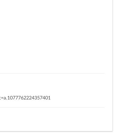
ų
et=a.1077762224357401