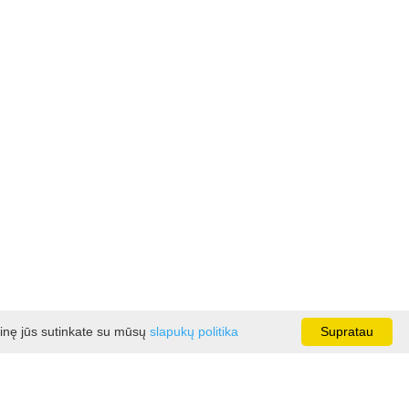
ainę jūs sutinkate su mūsų
slapukų politika
Supratau