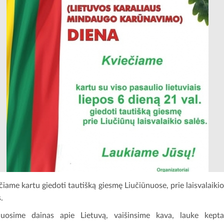
čiame kartu giedoti tautišką giesmę Liučiūnuose, prie laisvalaiki
.
uosime dainas apie Lietuvą, vaišinsime kava, lauke kept