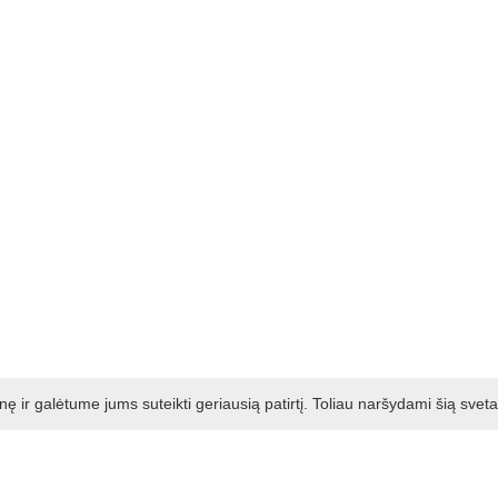
ir galėtume jums suteikti geriausią patirtį. Toliau naršydami šią svet