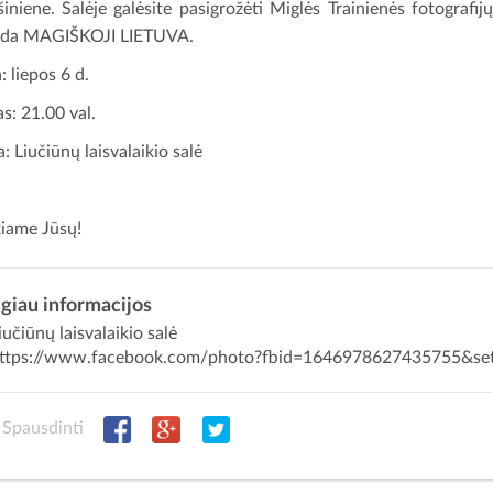
šiniene. Salėje galėsite pasigrožėti Miglės Trainienės fotografij
oda MAGIŠKOJI LIETUVA.
: liepos 6 d.
as: 21.00 val.
a: Liučiūnų laisvalaikio salė
iame Jūsų!
giau informacijos
učiūnų laisvalaikio salė
ttps://www.facebook.com/photo?fbid=1646978627435755&s
Spausdinti