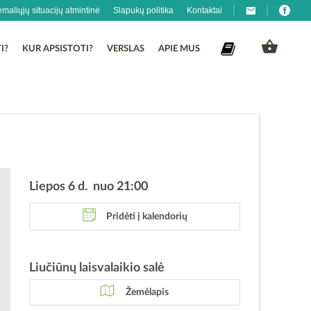
emaliųjų situacijų atmintinė
Slapukų politika
Kontaktai
I?
KUR APSISTOTI?
VERSLAS
APIE MUS
Liepos 6 d. nuo 21:00
Pridėti į kalendorių
Liučiūnų laisvalaikio salė
Žemėlapis