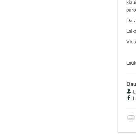
kiau
par
Data
Laik
Viet
Lauk
Dau
Li
h