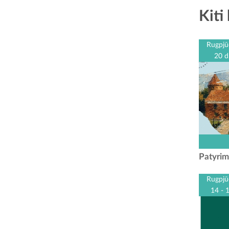
Kiti 
Rugpjū
20 d
Kauno r
centr
Patyrim
„Patyri
ski
Rugpjū
14 - 