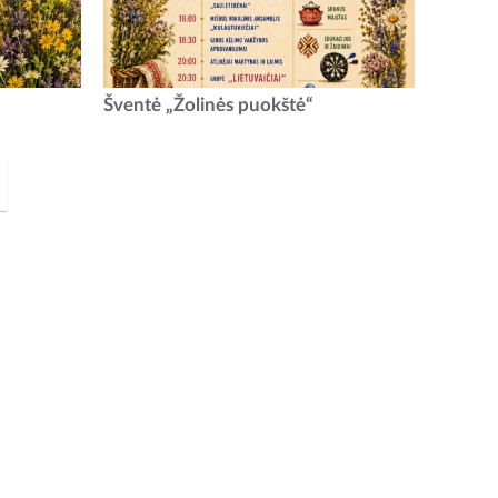
gpjūčio 15
Žolinės puokštė Rugpjūčio 15-ąją bus gera
Šventė „Žolinės puokštė“
štuvos Šv.
proga padėti darbus į šalį ir susitikti visam
-...
kraštui. Saulėtekių laisvalaikio salės prieigose
vyks Vilkijos...