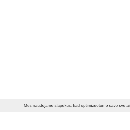
Mes naudojame slapukus, kad optimizuotume savo svetainę 
Darbo laikas: