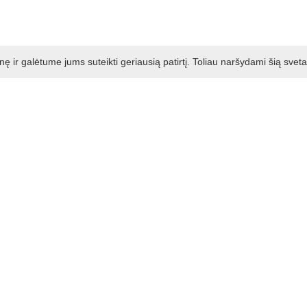
ir galėtume jums suteikti geriausią patirtį. Toliau naršydami šią svet