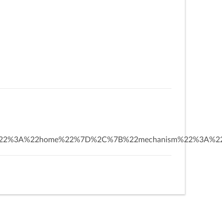
o
o
s
ace%22%3A%22home%22%7D%2C%7B%22mechanism%22%3A%22