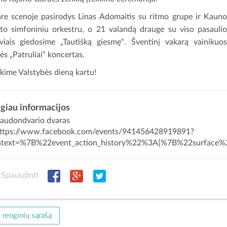
re scenoje pasirodys Linas Adomaitis su ritmo grupe ir Kaun
to simfoniniu orkestru, o 21 valandą drauge su viso pasauli
uviais giedosime „Tautišką giesmę“. Šventinį vakarą vainikuo
ės „Patruliai“ koncertas.
kime Valstybės dieną kartu!
giau informacijos
audondvario dvaras
ttps://www.facebook.com/events/941456428919891?
ntext=%7B%22event_action_history%22%3A[%7B%22surf
Spausdinti
į renginių sąrašą