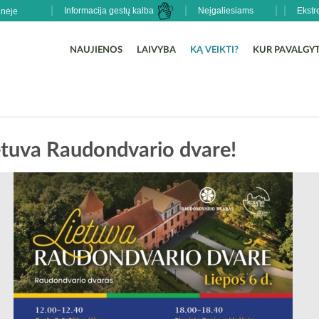
Informacija gestų kalba
Neįgaliesiams
Ekstr
NAUJIENOS
LAIVYBA
KĄ VEIKTI?
KUR PAVALGYT
etuva Raudondvario dvare!