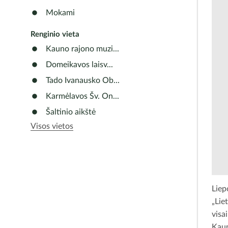
Mokami
Renginio vieta
Kauno rajono muzi...
Domeikavos laisv...
Tado Ivanausko Ob...
Karmėlavos Šv. On...
Šaltinio aikštė
Visos vietos
Liep
„Lie
visa
Kaun