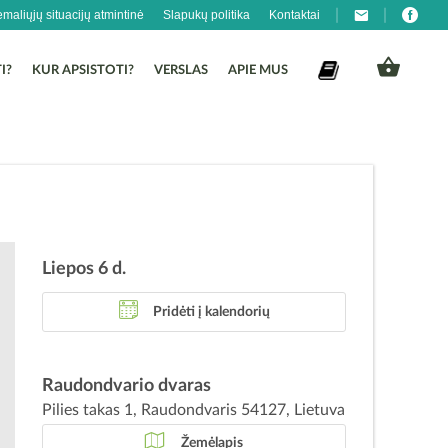
emaliųjų situacijų atmintinė
Slapukų politika
Kontaktai
I?
KUR APSISTOTI?
VERSLAS
APIE MUS
Liepos 6 d.
Pridėti į kalendorių
Raudondvario dvaras
Pilies takas 1, Raudondvaris 54127, Lietuva
Žemėlapis