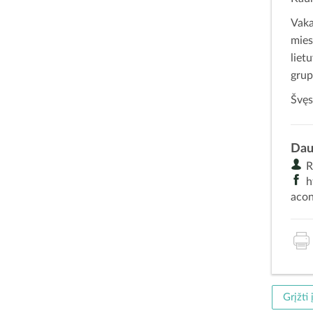
Vaka
mies
liet
grup
Švęs
Dau
R
h
aco
Grįžti 