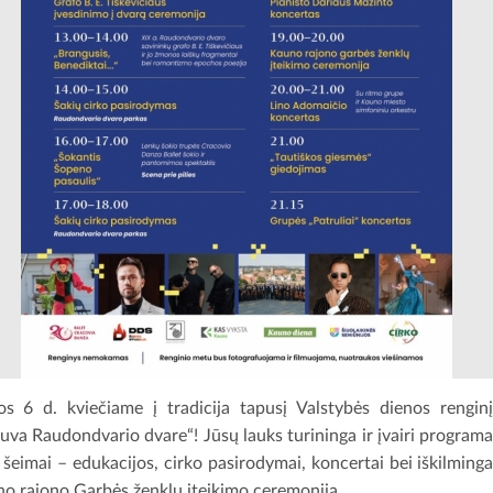
os 6 d. kviečiame į tradicija tapusį Valstybės dienos rengin
tuva Raudondvario dvare“! Jūsų lauks turininga ir įvairi program
i šeimai – edukacijos, cirko pasirodymai, koncertai bei iškilming
o rajono Garbės ženklų įteikimo ceremonija.