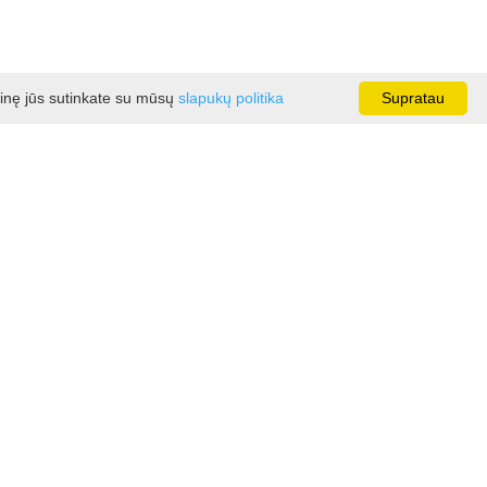
ainę jūs sutinkate su mūsų
slapukų politika
Supratau