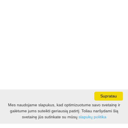
Supratau
Mes naudojame slapukus, kad optimizuotume savo svetainę ir
galėtume jums suteikti geriausią patirtį. Toliau naršydami šią
Darbo laikas:
svetainę jūs sutinkate su mūsų
slapukų politika
I - V 8.30 - 17.00 val.
VI -VII 10.00 - 16.00 val.