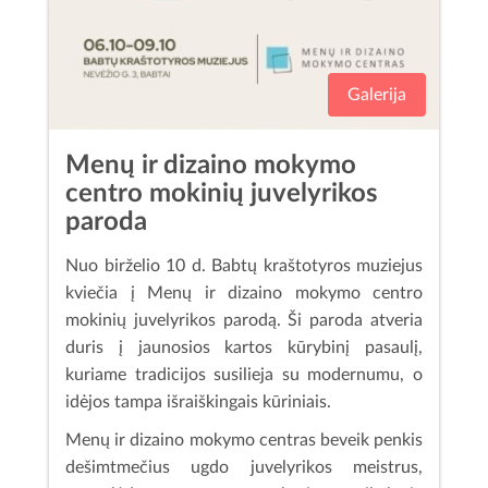
Galerija
Menų ir dizaino mokymo
centro mokinių juvelyrikos
paroda
Nuo birželio 10 d. Babtų kraštotyros muziejus
kviečia į Menų ir dizaino mokymo centro
mokinių juvelyrikos parodą. Ši paroda atveria
duris į jaunosios kartos kūrybinį pasaulį,
kuriame tradicijos susilieja su modernumu, o
idėjos tampa išraiškingais kūriniais.
Menų ir dizaino mokymo centras beveik penkis
dešimtmečius ugdo juvelyrikos meistrus,