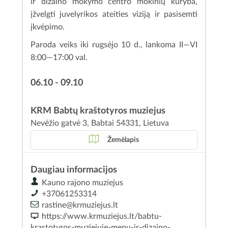
ir dizaino mokymo centro mokinių kūryba,
įžvelgti juvelyrikos ateities viziją ir pasisemti
įkvėpimo.
Paroda veiks iki rugsėjo 10 d., lankoma II—VI
8:00—17:00 val.
06.10 - 09.10
KRM Babtų kraštotyros muziejus
Nevėžio gatvė 3, Babtai 54331, Lietuva
Žemėlapis
Daugiau informacijos
Kauno rajono muziejus
+37061253314
rastine@krmuziejus.lt
https://www.krmuziejus.lt/babtu-
krastotyros-muziejuje-menu-ir-dizaino-