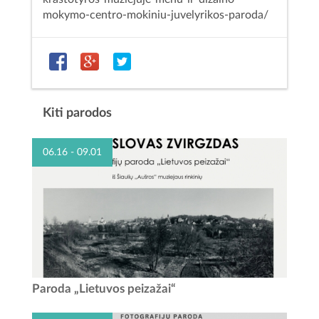
mokymo-centro-mokiniu-juvelyrikos-paroda/
Kiti parodos
06.16 - 09.01
Raudondvario pilyje įsikūrusiame Kauno rajono muziejuje
Paroda „Lietuvos peizažai“
nuo 2026 m. birželio 16 d. veikia fotomenininko Stanislovo
Žvirgždo paroda „Lietuvos peizažai“ iš Šiaulių...