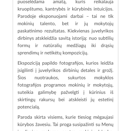
puoselėdama amatą, kuris reikalauja
kruopštumo, kantrybės ir kūrybinės intuicijos.
Parodoje eksponuojami darbai – tai ne tik
mokinių talento, bet ir jų mokytojų
paskatinimo rezultatas. Kiekvienas juvelyrikos
dirbinys atskleidžia savitą istoriją: nuo subtilių
formų ir natūralių medžiagų iki drąsių
sprendimų ir netikėtų kompozicijų.
Ekspoziciją papildo fotografijos, kurios leidžia
įsigilinti į juvelyrikos dirbinių detales ir grožį.
Šios nuotraukos, sukurtos mokyklos
fotografijos programos mokinių ir mokytojų,
suteikia galimybę pažvelgti į kūrinius iš
skirtingų rakursų bei atskleisti jų estetinį
potencialą.
Paroda skirta visiems, kurie tiesiog mėgaujasi
kūrybos žavesiu. Tai proga susipažinti su Menų