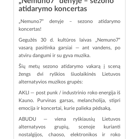
„Nemuno7“ denyje – sezono
atidarymo koncertas
„Nemuno7“ denyje – sezono atidarymo
koncertas!
Gegužės 30 d. kultūros laivas „Nemuno7“
vasarą pasitinka garsiai — ant vandens, po
atviru dangumi ir su gyva muzika.
Šių metų sezono atidarymo vakarą į sceną
žengs dvi ryškios šiuolaikinės Lietuvos
alternatyvios muzikos grupės:
AKLI — post punk / industrinio roko energija iš
Kauno. Purvinas garsas, melancholija, stipri
emocija ir koncertai, kurie palieka pėdsaką.
ABUDU — viena ryškiausių Lietuvos
alternatyvos grupių, scenoje kurianti
nostalgijos, chaoso, elektronikos ir roko