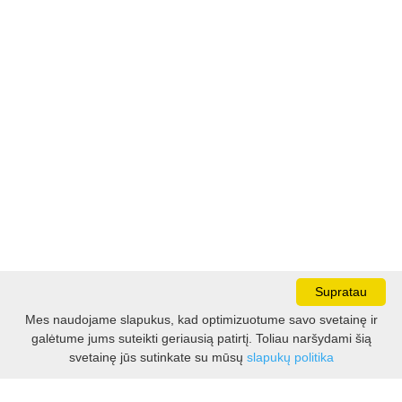
Supratau
Mes naudojame slapukus, kad optimizuotume savo svetainę ir
galėtume jums suteikti geriausią patirtį. Toliau naršydami šią
Darbo laikas:
svetainę jūs sutinkate su mūsų
slapukų politika
I - V 8.30 - 17.00 val.
VI -VII 10.00 - 16.00 val.