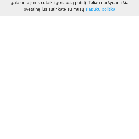
galėtume jums suteikti geriausią patirtį. Toliau naršydami šią
Darbo laikas:
svetainę jūs sutinkate su mūsų
slapukų politika
I - V 8.30 - 17.00 val.
VI -VII 10.00 - 16.00 val.
Kontaktai
VšĮ Kauno rajono turizmo ir verslo informacijos centras
Pilies takas 1, Raudondvaris 54127, Kauno r.
Įm.k. 303012249
Turizmo klausimais:
Tel. +370 37 548118
Mob. +370 699 48833, +370 640 41855
El. p.
info@kaunorajonas.lt
Verslo klausimais:
Tel. +370 672 65948
El. p.
verslas@kaunorajonas.lt