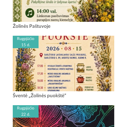
Žolinių šventė Paštuvoje Data: rugpjūčio 15 d. Laikas: 13
Žolinės Paštuvoje
val. - Šv. mišios Paštuvos Šv. Barboros bažnyčioje 14 val.
-...
Rugpjūčio
15 d.
Žolinės puokštė Rugpjūčio 15-ąją bus gera proga padėti
Šventė „Žolinės puokštė“
darbus į šalį ir susitikti visam kraštui. Saulėtekių laisvalaikio
salės prieigose vyks Vilkijos...
Rugpjūčio
22 d.