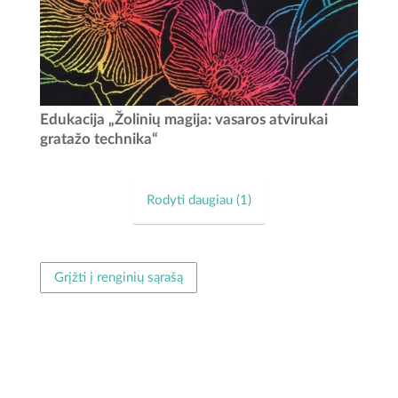
Ar žinojote, kad po paslaptingu juodu sluoksniu gali slėptis
Edukacija „Žolinių magija: vasaros atvirukai
spalvingiausia rugpjūčio pieva? Kviečiame vaikus ir
gratažo technika“
suaugusiuosius ne tik palydėti vasarą, bet ir kūrybiškai
paminėti Žolines...
Rodyti daugiau (
1
)
Grįžti į renginių sąrašą