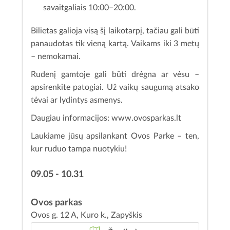
savaitgaliais 10:00–20:00.
Bilietas galioja visą šį laikotarpį, tačiau gali būti
panaudotas tik vieną kartą. Vaikams iki 3 metų
– nemokamai.
Rudenį gamtoje gali būti drėgna ar vėsu –
apsirenkite patogiai. Už vaikų saugumą atsako
tėvai ar lydintys asmenys.
Daugiau informacijos: www.ovosparkas.lt
Laukiame jūsų apsilankant Ovos Parke – ten,
kur ruduo tampa nuotykiu!
09.05 - 10.31
Ovos parkas
Ovos g. 12 A, Kuro k., Zapyškis