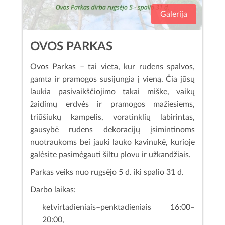
Galerija
OVOS PARKAS
Ovos Parkas – tai vieta, kur rudens spalvos,
gamta ir pramogos susijungia į vieną. Čia jūsų
laukia pasivaikščiojimo takai miške, vaikų
žaidimų erdvės ir pramogos mažiesiems,
triūšiukų kampelis, voratinklių labirintas,
gausybė rudens dekoracijų įsimintinoms
nuotraukoms bei jauki lauko kavinukė, kurioje
galėsite pasimėgauti šiltu plovu ir užkandžiais.
Parkas veiks nuo rugsėjo 5 d. iki spalio 31 d.
Darbo laikas:
ketvirtadieniais–penktadieniais 16:00–
20:00,