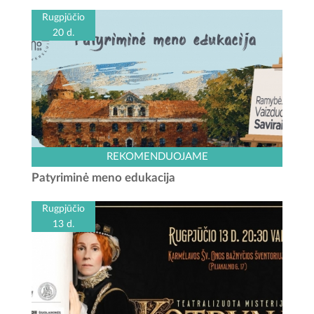
Rugpjūčio
20 d.
Kauno rajono turizmo ir verslo informacijos centras kviečia
REKOMENDUOJAME
išbandyti naują veiklą – „Patyriminę meno edukaciją“. Šis
Patyriminė meno edukacija
užsiėmimas skirtas įvairaus amžiaus dalyviams,...
Rugpjūčio
13 d.