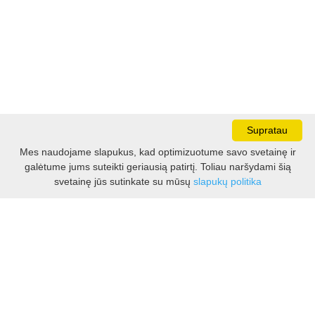
Supratau
Mes naudojame slapukus, kad optimizuotume savo svetainę ir
galėtume jums suteikti geriausią patirtį. Toliau naršydami šią
Darbo laikas:
svetainę jūs sutinkate su mūsų
slapukų politika
I - V 8.30 - 17.00 val.
VI -VII 10.00 - 16.00 val.
Kontaktai
VšĮ Kauno rajono turizmo ir verslo informacijos centras
Pilies takas 1, Raudondvaris 54127, Kauno r.
Įm.k. 303012249
Turizmo klausimais: