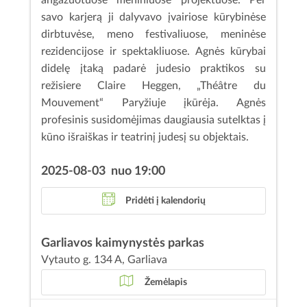
angažuotuose meniniuose projektuose. Per
savo karjerą ji dalyvavo įvairiose kūrybinėse
dirbtuvėse, meno festivaliuose, meninėse
rezidencijose ir spektakliuose. Agnės kūrybai
didelę įtaką padarė judesio praktikos su
režisiere Claire Heggen, „Théâtre du
Mouvement“ Paryžiuje įkūrėja. Agnės
profesinis susidomėjimas daugiausia sutelktas į
kūno išraiškas ir teatrinį judesį su objektais.
2025-08-03 nuo 19:00
Pridėti į kalendorių
Garliavos kaimynystės parkas
Vytauto g. 134 A, Garliava
Žemėlapis