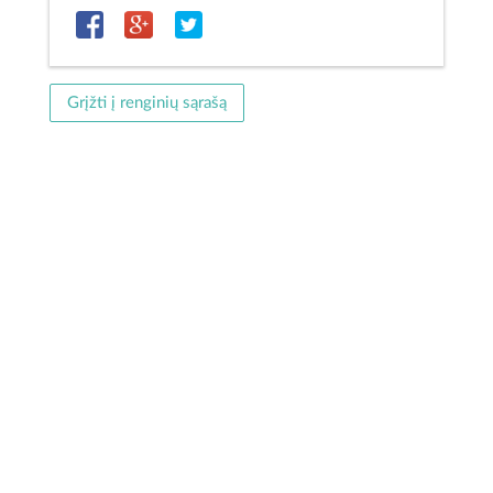
Grįžti į renginių sąrašą