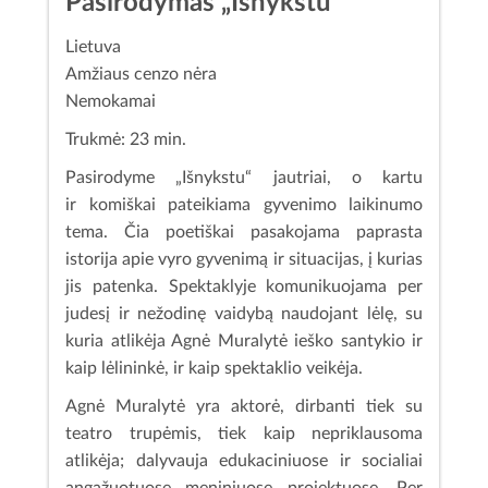
Pasirodymas „Išnykstu“
Lietuva
Amžiaus cenzo nėra
Nemokamai
Trukmė: 23 min.
Pasirodyme „Išnykstu“ jautriai, o kartu
ir komiškai pateikiama gyvenimo laikinumo
tema. Čia poetiškai pasakojama paprasta
istorija apie vyro gyvenimą ir situacijas, į kurias
jis patenka. Spektaklyje komunikuojama per
judesį ir nežodinę vaidybą naudojant lėlę, su
kuria atlikėja Agnė Muralytė ieško santykio ir
kaip lėlininkė, ir kaip spektaklio veikėja.
Agnė Muralytė yra aktorė, dirbanti tiek su
teatro trupėmis, tiek kaip nepriklausoma
atlikėja; dalyvauja edukaciniuose ir socialiai