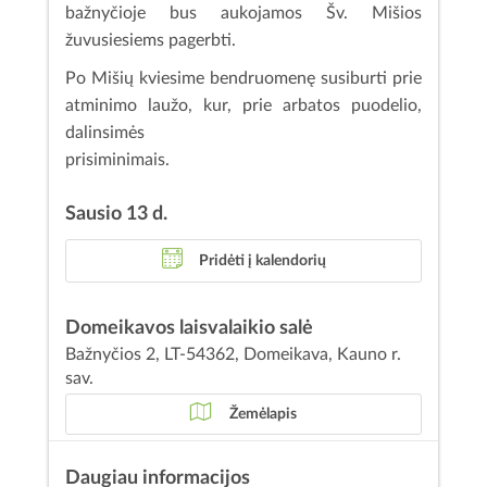
bažnyčioje bus aukojamos Šv. Mišios
žuvusiesiems pagerbti.
Po Mišių kviesime bendruomenę susiburti prie
atminimo laužo, kur, prie arbatos puodelio,
dalinsimės
prisiminimais.
Sausio 13 d.
Pridėti į kalendorių
Domeikavos laisvalaikio salė
Bažnyčios 2, LT-54362, Domeikava, Kauno r.
sav.
Žemėlapis
Daugiau informacijos