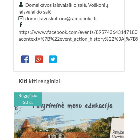
Domeikavos laisvalaikio salė, Voškonių
laisvalaikio salė
domeikavoskultura@ramuciukc.lt
https://www.facebook.com/events/895743643147180
acontext=%7B%22event_action_history%22%3A[%
Kiti kiti renginiai
Rugpjūčio
20 d.