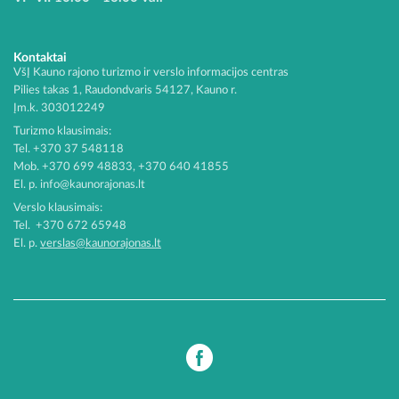
Kontaktai
VšĮ Kauno rajono turizmo ir verslo informacijos centras
Pilies takas 1, Raudondvaris 54127, Kauno r.
Įm.k. 303012249
Turizmo klausimais:
Tel. +370 37 548118
Mob. +370 699 48833, +370 640 41855
El. p.
info@kaunorajonas.lt
Verslo klausimais:
Tel. +370 672 65948
El. p.
verslas@kaunorajonas.lt