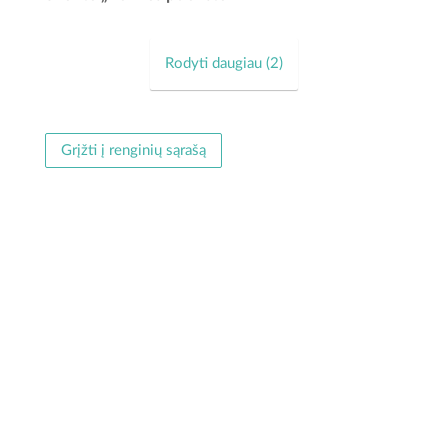
darbus į šalį ir susitikti visam kraštui. Saulėtekių laisvalaikio
salės prieigose vyks Vilkijos...
Rodyti daugiau (
2
)
Grįžti į renginių sąrašą