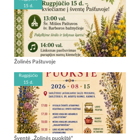
vyks Tado...
15 d.
Žolinių šventė Paštuvoje Data: rugpjūčio 15 d. Laikas: 13
Žolinės Paštuvoje
val. - Šv. mišios Paštuvos Šv. Barboros bažnyčioje 14 val.
-...
Rugpjūčio
15 d.
Žolinės puokštė Rugpjūčio 15-ąją bus gera proga padėti
Šventė „Žolinės puokštė“