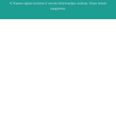
© Kauno rajono turizmo ir verslo informacijos centras. Visos teisės
saugomos.