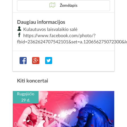
Žemėlapis
Daugiau informacijos
Kulautuvos laisvalaikio salė
https://www.facebook.com/photo/?
fbid=2362624707542101&set=a.120656275072300&loc
Kiti koncertai
Rugpjūčio
29 d.