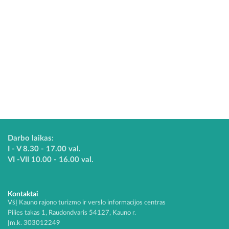
Darbo laikas:
I - V 8.30 - 17.00 val.
VI -VII 10.00 - 16.00 val.
Kontaktai
VšĮ Kauno rajono turizmo ir verslo informacijos centras
Pilies takas 1, Raudondvaris 54127, Kauno r.
Įm.k. 303012249