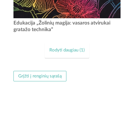
Ar žinojote, kad po paslaptingu juodu sluoksniu gali slėptis
Edukacija „Žolinių magija: vasaros atvirukai
spalvingiausia rugpjūčio pieva? Kviečiame vaikus ir
gratažo technika“
suaugusiuosius ne tik palydėti vasarą, bet ir kūrybiškai
paminėti Žolines...
Rodyti daugiau (
1
)
Grįžti į renginių sąrašą