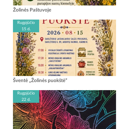
Žolinių šventė Paštuvoje Data: rugpjūčio 15 d. Laikas: 13
Žolinės Paštuvoje
val. - Šv. mišios Paštuvos Šv. Barboros bažnyčioje 14 val.
-...
Rugpjūčio
15 d.
Žolinės puokštė Rugpjūčio 15-ąją bus gera proga padėti
Šventė „Žolinės puokštė“
darbus į šalį ir susitikti visam kraštui. Saulėtekių laisvalaikio
salės prieigose vyks Vilkijos...
Rugpjūčio
22 d.