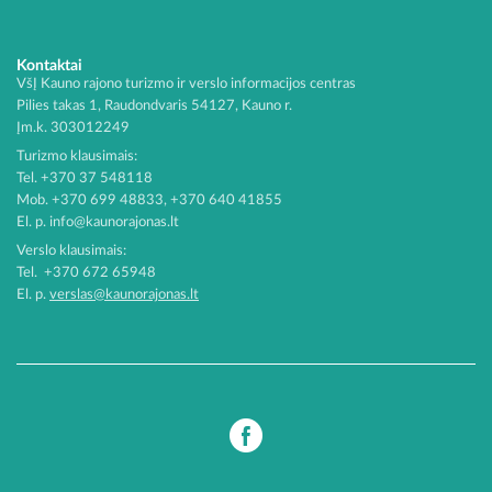
Kontaktai
VšĮ Kauno rajono turizmo ir verslo informacijos centras
Pilies takas 1, Raudondvaris 54127, Kauno r.
Įm.k. 303012249
Turizmo klausimais:
Tel. +370 37 548118
Mob. +370 699 48833, +370 640 41855
El. p.
info@kaunorajonas.lt
Verslo klausimais:
Tel. +370 672 65948
El. p.
verslas@kaunorajonas.lt