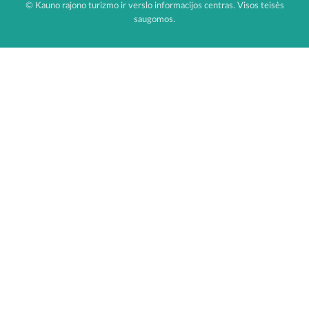
© Kauno rajono turizmo ir verslo informacijos centras. Visos teisės
saugomos.