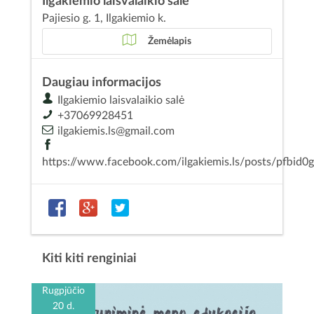
Ilgakiemio laisvalaikio salė
Pajiesio g. 1, Ilgakiemio k.
Žemėlapis
Daugiau informacijos
Ilgakiemio laisvalaikio salė
+37069928451
ilgakiemis.ls@gmail.com
https://www.facebook.com/ilgakiemis.ls/posts/
Kiti kiti renginiai
Rugpjūčio
20 d.