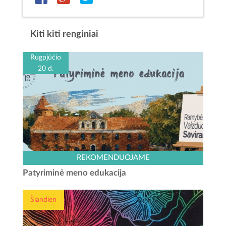
Kiti kiti renginiai
Rugpjūčio
20 d.
Kauno rajono turizmo ir verslo informacijos centras kviečia
REKOMENDUOJAME
išbandyti naują veiklą – „Patyriminę meno edukaciją“. Šis
Patyriminė meno edukacija
užsiėmimas skirtas įvairaus amžiaus dalyviams,...
Šiandien