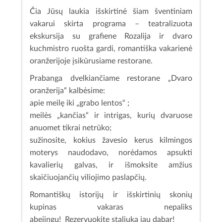
Čia Jūsų laukia išskirtinė šiam šventiniam
vakarui skirta programa – teatralizuota
ekskursija su grafiene Rozalija ir dvaro
kuchmistro ruošta gardi, romantiška vakarienė
oranžerijoje įsikūrusiame restorane.
Prabanga dvelkiančiame restorane „Dvaro
oranžerija“ kalbėsime:
apie meilę iki „grabo lentos“ ;
meilės „kančias“ ir intrigas, kurių dvaruose
anuomet tikrai netrūko;
sužinosite, kokius žavesio kerus kilmingos
moterys naudodavo, norėdamos apsukti
kavalierių galvas, ir išmoksite amžius
skaičiuojančių viliojimo paslapčių.
Romantiškų istorijų ir išskirtinių skonių
kupinas vakaras nepaliks
abejingų! Rezervuokite staliuką jau dabar!