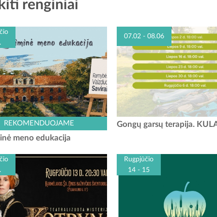
kiti renginiai
čio
07.02 - 08.06
.
ajono turizmo ir verslo informacijos
REKOMENDUOJAME
Gongų garsų terapija. K
as kviečia išbandyti naują veiklą –
inė meno edukacija
minę meno edukaciją“. Šis užsiėmimas
rtas įvairaus amžiaus dalyviams,...
čio
Rugpjūčio
.
14 - 15