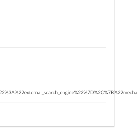
.
e%22%3A%22external_search_engine%22%7D%2C%7B%22mech