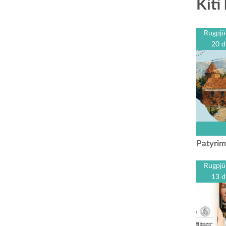
Kiti 
Rugpjū
20 d
Kauno r
centr
Patyrim
„Patyri
ski
Rugpjū
13 d