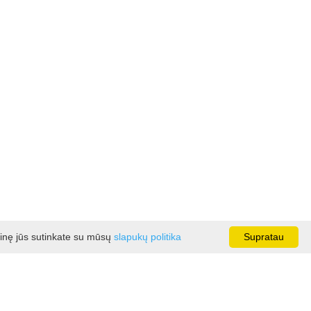
ainę jūs sutinkate su mūsų
slapukų politika
Supratau