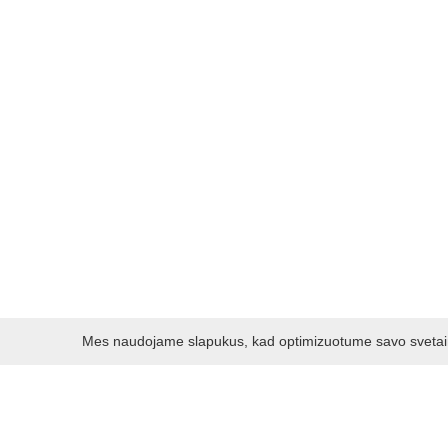
Mes naudojame slapukus, kad optimizuotume savo svetainę 
Darbo laikas:
I - V 8.30 - 17.00 val.
VI -VII 10.00 - 16.00 val.