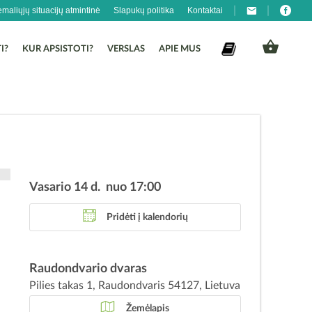
emaliųjų situacijų atmintinė
Slapukų politika
Kontaktai
I?
KUR APSISTOTI?
VERSLAS
APIE MUS
Vasario 14 d. nuo 17:00
ą
e
Pridėti į kalendorių
–
Raudondvario dvaras
o
Pilies takas 1, Raudondvaris 54127, Lietuva
e
Žemėlapis