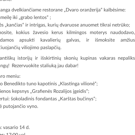
anga dvelkiančiame restorane „Dvaro oranžerija“ kalbėsime:
meilę iki „grabo lentos“ ;
ės „kančias“ ir intrigas, kurių dvaruose anuomet tikrai netrūko;
nosite, kokius žavesio kerus kilmingos moterys naudodavo
ėdamos apsukti kavalierių galvas, ir išmoksite amžiu
čiuojančių viliojimo paslapčių.
ntiškų istorijų ir išskirtinių skonių kupinas vakaras nepalik
ingų! Rezervuokite staliuką jau dabar!
ro meniu:
o Benedikto tuno kapotinis „Klastinga vilionė“;
ienos kepsnys „Grafienės Rozalijos įgeidis“;
rtui: šokoladinis fondantas „Karštas bučinys“;
ė putojančio vyno.
a
: vasario 14 d.
as
: 17:00 val.