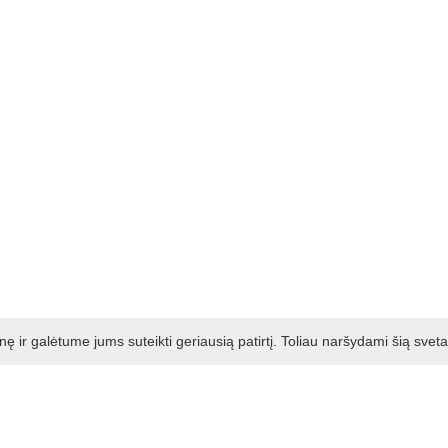
ir galėtume jums suteikti geriausią patirtį. Toliau naršydami šią svet