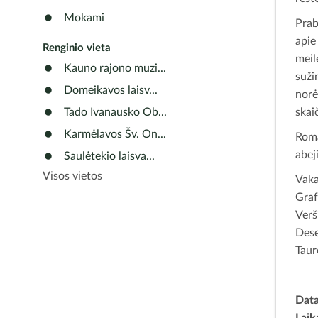
Mokami
Prab
apie 
Renginio vieta
meil
Kauno rajono muzi...
suži
Domeikavos laisv...
nor
skai
Tado Ivanausko Ob...
Karmėlavos Šv. On...
Roma
abej
Saulėtekio laisva...
Visos vietos
Vaka
Graf
Verš
Dese
Taur
Dat
Laik