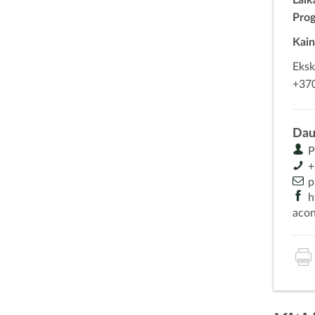
Pro
Kain
Eksk
+370
Dau
P
+
p
h
aco