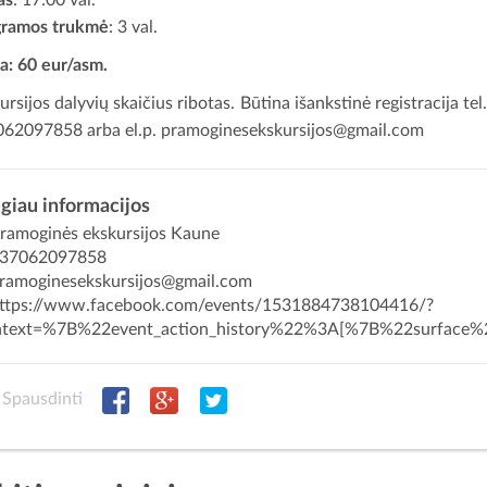
gramos trukmė
: 3 val.
a: 60 eur/asm.
ursijos dalyvių skaičius ribotas. Būtina išankstinė registracija tel
62097858 arba el.p.
pramoginesekskursijos@gmail.com
giau informacijos
ramoginės ekskursijos Kaune
37062097858
ramoginesekskursijos@gmail.com
ttps://www.facebook.com/events/1531884738104416/?
ntext=%7B%22event_action_history%22%3A[%7B%22surfac
Spausdinti