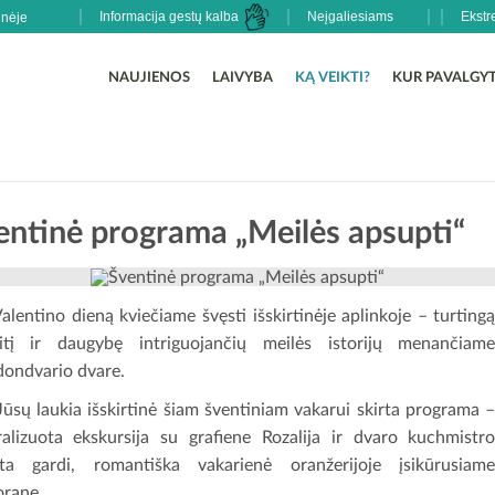
Informacija gestų kalba
Neįgaliesiams
Ekstr
NAUJIENOS
LAIVYBA
KĄ VEIKTI?
KUR PAVALGYT
entinė programa „Meilės apsupti“
Valentino dieną kviečiame švęsti išskirtinėje aplinkoje – turting
itį ir daugybę intriguojančių meilės istorijų menančiam
ondvario dvare.
Jūsų laukia išskirtinė šiam šventiniam vakarui skirta programa 
ralizuota ekskursija su grafiene Rozalija ir dvaro kuchmistr
ta gardi, romantiška vakarienė oranžerijoje įsikūrusiam
orane.