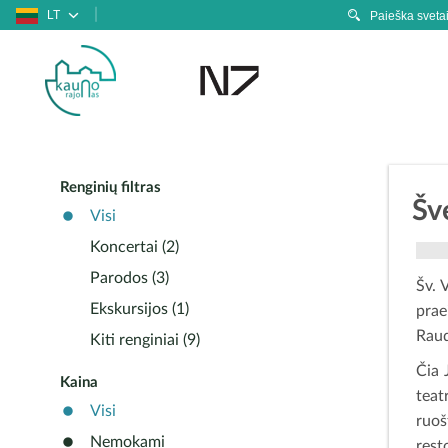
LT
Renginių filtras
Šv
Visi
Koncertai (2)
Parodos (3)
Šv. 
Ekskursijos (1)
prae
Raud
Kiti renginiai (9)
Čia 
Kaina
teat
Visi
ruoš
Nemokami
rest