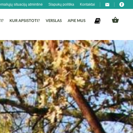
emaliųjų situacijų atmintinė
Slapukų politika
Kontaktai
I?
KUR APSISTOTI?
VERSLAS
APIE MUS