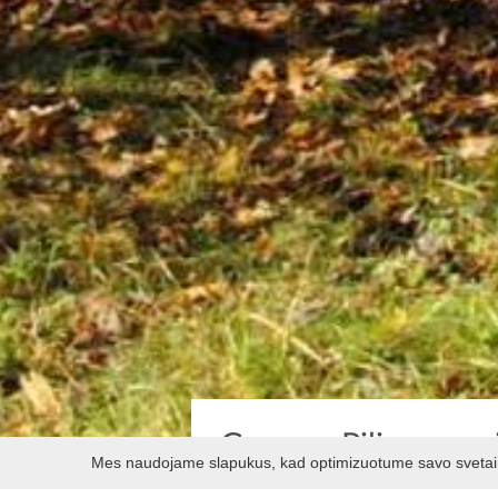
Guogų - Piliuonos pi
Mes naudojame slapukus, kad optimizuotume savo svetainę 
Tarp Guogų ir Piliuonos kaimų esan