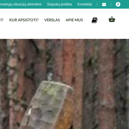
emaliųjų situacijų atmintinė
Slapukų politika
Kontaktai
I?
KUR APSISTOTI?
VERSLAS
APIE MUS