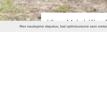
Vinco Mykolaičio - 
Mes naudojame slapukus, kad optimizuotume savo svetainę 
Kačerginėje lietuvių literatūro
planavo ir rašė atsiminimus, kūr
kurioje gyveno rašytojas, pavadi
čia ir šis parkas.
Parkas sukurtas 2008 m., įgyv
projektas, skirtas rašytojo atmi
ir susitelkimo didinimui bei moksl
Projektą įgyvendino skulptoriai A
pavasarį čia vyksta tarptautinio 
literatai, dainuojamosios poezijos a