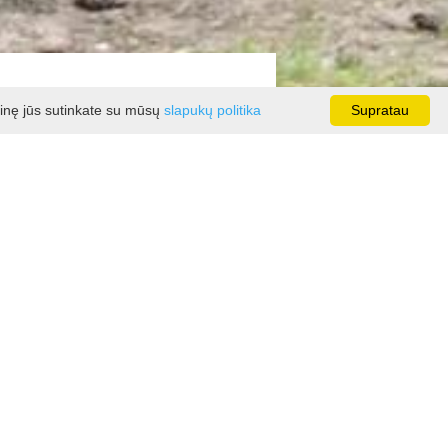
ainę jūs sutinkate su mūsų
slapukų politika
Supratau
 Adomo Mickevičiaus „Poną Tadą“,
ietos gyventojų sprendimu, gatvė,
 stovi akmeninė skulptūra poetui,
us ir gamta: IN MEMORIAM.“ Tai
 skiriant bendruomenės vieningumo
. Bekerienė.
o „Aukojau žemei” eilės. Kiekvieną
 metu savo kūrybą pristato poetai,