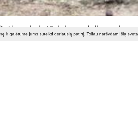
Putino skulptūrinių suolelių parkas
ir galėtume jums suteikti geriausią patirtį. Toliau naršydami šią svet
s klasikas Vincas Mykolaitis – Putinas (1962-1967) vertė
ė naujų eilėraščių, tvarkė savo raštų leidimą. 1989 metais, v
nta jo vardu. Šioje gatvėje V. Mykolaičio – Putino namo kieme
endinant Kačerginės bendruomenės centro projektą „Žmog
nimui, miestelio kultūrinio paveldo saugojimui, didelį dėmesį
eivių švietimui ir ugdymui. Projekto autorės M. Gintilienė ir Ž
. Teresius ir V. Vikšraitis. Parko suoleliuose išraižytos poet
poezijos festivalio „Poezijos žydėjimas” šventė. Šio renginio
tlikėjai.