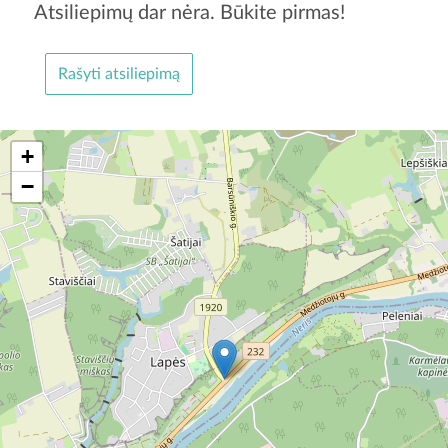
Atsiliepimų dar nėra. Būkite pirmas!
Rašyti atsiliepimą
+
−