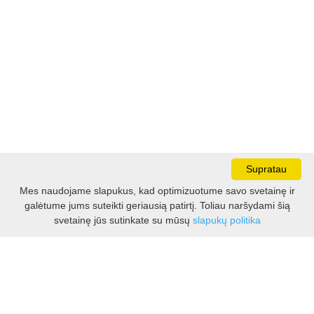
Supratau
Mes naudojame slapukus, kad optimizuotume savo svetainę ir
galėtume jums suteikti geriausią patirtį. Toliau naršydami šią
Darbo laikas:
svetainę jūs sutinkate su mūsų
slapukų politika
I - V 8.30 - 17.00 val.
VI -VII 10.00 - 16.00 val.
Kontaktai
VšĮ Kauno rajono turizmo ir verslo informacijos centras
Pilies takas 1, Raudondvaris 54127, Kauno r.