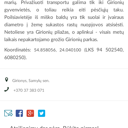
marių. Privažiuoti transportu galima tik iki Girionių
gyvenvietės, o toliau reikia eiti pėsčiųjų taku.
Poilsiavietėje iš miško baldų yra tik suolai ir įvairaus
diametro į žemę sukastos rastų nuopjovos atsisėsti.
Netoliese yra Girionių pliažas, o aplinkui - visais metų
laikais nepakartojamo grožio Girionių parkas.
Koordinatės:
LKS 94 502540,
54.858056, 24.040100 (
6080250).
Girionys, Samylų sen.
+370 37 383 071