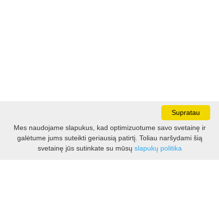
Supratau
Mes naudojame slapukus, kad optimizuotume savo svetainę ir
galėtume jums suteikti geriausią patirtį. Toliau naršydami šią
Darbo laikas:
svetainę jūs sutinkate su mūsų
slapukų politika
I - V 8.30 - 17.00 val.
VI -VII 10.00 - 16.00 val.
Kontaktai
VšĮ Kauno rajono turizmo ir verslo informacijos centras
Pilies takas 1, Raudondvaris 54127, Kauno r.