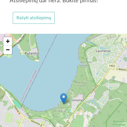
Atsiliepimų dar nėra. Būkite pirmas!
Rašyti atsiliepimą
+
−