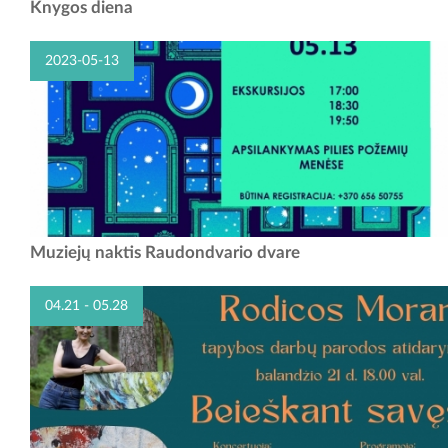
Gegužės 13-ąją Kauno rajono savivaldybės viešoji biblioteka kviečia
Knygos diena
švęsti „Knygos dieną 2023“. Renginyje dalyvaus ir į kūrybines veiklas
kvies rašytojos...
2023-05-13
Gegužės 13 d. (šeštadienį) švenčiama Europos muziejų naktis!
Muziejų naktis Raudondvario dvare
Kviečiame dalyvauti pažintinėse-teatralizuotose ekskursijose
Raudondvario dvare. Jų metu lankytojai turės...
04.21 - 05.28