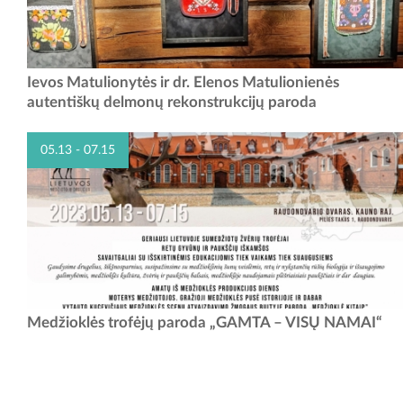
Parodą galima aplankyti muziejaus darbo laiku: II-VI 8 - 17 val.
Ievos Matulionytės ir dr. Elenos Matulionienės
autentiškų delmonų rekonstrukcijų paroda
05.13 - 07.15
Medžioklės parodos darbo laikas: I-IV 11.00-18.00 V, VI, VII 10.00-
Medžioklės trofėjų paroda „GAMTA – VISŲ NAMAI“
19.00