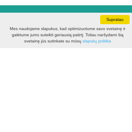
Darbo laikas:
Supratau
I - V 8.30 - 17.00 val.
Mes naudojame slapukus, kad optimizuotume savo svetainę ir
VI -VII 10.00 - 16.00 val.
galėtume jums suteikti geriausią patirtį. Toliau naršydami šią
Filtras
svetainę jūs sutinkate su mūsų
slapukų politika
Kontaktai
VšĮ Kauno rajono turizmo ir verslo informacijos centras
Pilies takas 1, Raudondvaris 54127, Kauno r.
Įm.k. 303012249
Turizmo klausimais:
Tel. +370 37 548118
Mob. +370 699 48833, +370 640 41855
El. p.
info@kaunorajonas.lt
Verslo klausimais:
Tel. +370 672 65948
El. p.
verslas@kaunorajonas.lt