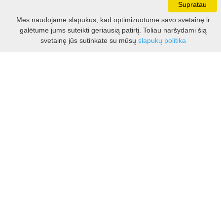
Supratau
Darbo laikas:
Mes naudojame slapukus, kad optimizuotume savo svetainę ir
I - V 8.30 - 17.00 val.
galėtume jums suteikti geriausią patirtį. Toliau naršydami šią
VI -VII 10.00 - 16.00 val.
Filtras
svetainę jūs sutinkate su mūsų
slapukų politika
Kontaktai
VšĮ Kauno rajono turizmo ir verslo informacijos centras
Pilies takas 1, Raudondvaris 54127, Kauno r.
Įm.k. 303012249
Turizmo klausimais:
Tel. +370 37 548118
Mob. +370 699 48833, +370 640 41855
El. p.
info@kaunorajonas.lt
Verslo klausimais:
Tel. +370 672 65948
El. p.
verslas@kaunorajonas.lt