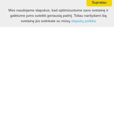
Supratau
Darbo laikas:
Mes naudojame slapukus, kad optimizuotume savo svetainę ir
I - V 8.30 - 17.00 val.
galėtume jums suteikti geriausią patirtį. Toliau naršydami šią
VI -VII 10.00 - 16.00 val.
Filtras
svetainę jūs sutinkate su mūsų
slapukų politika
Kontaktai
VšĮ Kauno rajono turizmo ir verslo informacijos centras
Pilies takas 1, Raudondvaris 54127, Kauno r.
Įm.k. 303012249
Turizmo klausimais:
Tel. +370 37 548118
Mob. +370 699 48833, +370 640 41855
El. p.
info@kaunorajonas.lt
Verslo klausimais:
Tel. +370 672 65948
El. p.
verslas@kaunorajonas.lt