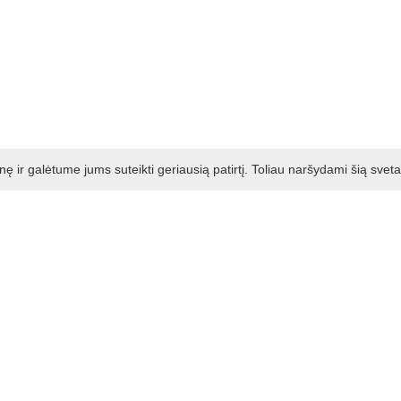
ir galėtume jums suteikti geriausią patirtį. Toliau naršydami šią svet