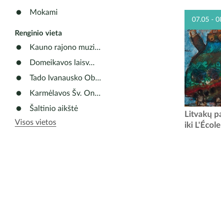
Raudondv
gyventojus
Mokami
07.05 - 0
13 val. 
Renginio vieta
Kauno rajono muzi...
Domeikavos laisv...
Tado Ivanausko Ob...
Karmėlavos Šv. On...
Šaltinio aikštė
Kauno rajo
Litvakų p
Visos vietos
LDK ki
iki L'Écol
įtakingiaus
Pa