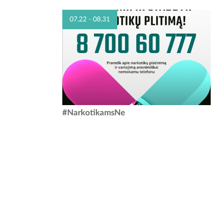
s klausytojams
val. Lankymas - nemokamas Tapytojai aktyviai
rų kompozitoriaus
dalyvauja parodose, tiek personalinėse, tiek
07.22 - 08.31
tkewitz) bei...
grupinėse. Motyvų semiasi...
Mes prisidedame prie Lietuvos policijos
#NarkotikamsNe
iniciatyvos, būkime sąmoningi! Nuolat girdi ar
matai asmenis, kurie galbūt platina narkotines
medžiagas? Neužsimerk – paskambink...