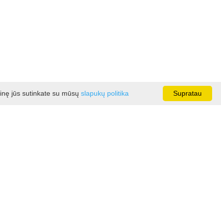
ainę jūs sutinkate su mūsų
slapukų politika
Supratau