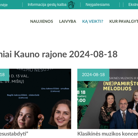
Informacija gestų kalba
Neįgaliesiams
Ekstr
NAUJIENOS
LAIVYBA
KĄ VEIKTI?
KUR PAVALGYT
niai Kauno rajone 2024-08-18
18
2024-08-18
 Lituano muzikos festivalis kviečia
Toks renginys – unikali muzikinė
esustabdyti“
Klasikinės muzikos koncert