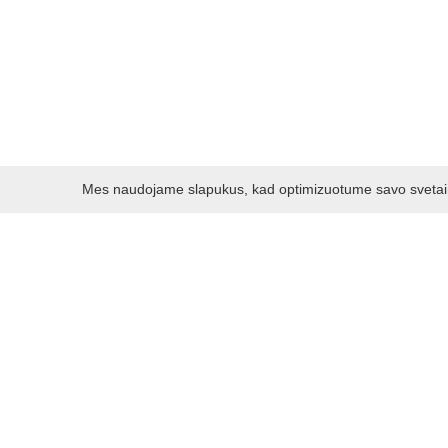
Mes naudojame slapukus, kad optimizuotume savo svetainę 
Darbo laikas:
I - V 8.30 - 17.00 val.
VI -VII 10.00 - 16.00 val.
Kontaktai
VšĮ Kauno rajono turizmo ir verslo informacijos centras
Pilies takas 1, Raudondvaris 54127, Kauno r.
Įm.k. 303012249