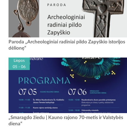
Tai jau trečioji iš aštuonių planuojamų parodų, kuriose eksponuojami
Paroda „Archeologiniai radiniai pildo Zapyškio istorijos
Pakaunės krašto archeologijos radiniai saugomi Vytauto didžiojo karo
dėlionę“
muziejaus (toliau VDKM) fonduose....
Liepos
05 - 06
„Smaragdo žiedu | Kauno rajono 70-metis ir Valstybės
diena“