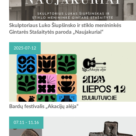
Senojoje Zapyškio bažnyčioje eksponuojama paroda „Naujakuriai“ - tai
Skulptoriaus Luko Šiupšinsko ir stiklo menininkės
skulptoriaus Luko Šiupšinsko ir stiklo menininkės Gintarės
Gintarės Stašaitytės paroda „Naujakuriai“
Stašaitytės, žinomų KAUKŲ...
2025-07-12
Bardų festivalis „Akacijų alėja“
07.11 - 11.16