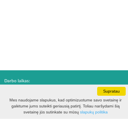
Darbo laikas:
I - V 8.30 - 17.00 val.
Supratau
VI -VII 10.00 - 16.00 val.
Mes naudojame slapukus, kad optimizuotume savo svetainę ir
galėtume jums suteikti geriausią patirtį. Toliau naršydami šią
Filtras
svetainę jūs sutinkate su mūsų
slapukų politika
Kontaktai
VšĮ Kauno rajono turizmo ir verslo informacijos centras
Pilies takas 1, Raudondvaris 54127, Kauno r.