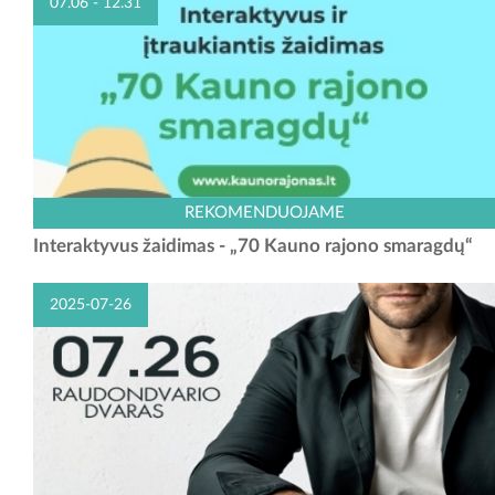
07.06 - 12.31
Kviečiame dalyvauti unikaliame interaktyviame žaidime „70 Kauno
REKOMENDUOJAME
rajono smaragdų“, kuris sukurtas minint Kauno rajono savivaldybės 70
Interaktyvus žaidimas - „70 Kauno rajono smaragdų“
metų jubiliejų. Žaidime jus lydės nykštukas...
2025-07-26