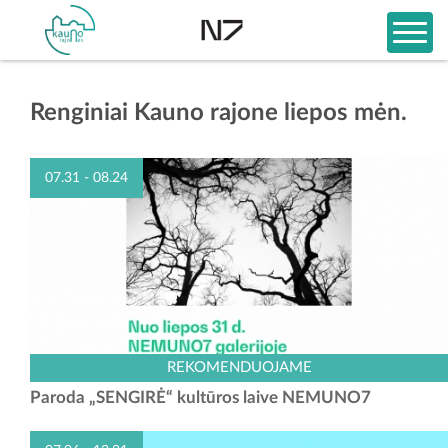
Renginiai Kauno rajone liepos mėn.
07.31 - 08.24
Gintaro Česonio fotografijų paroda kviečia sustoti – ne tik pasižiūrėti,
REKOMENDUOJAME
bet ir įsiklausyti. Tai tylūs pasakojimai apie girią, laiką ir mūsų santykį
Paroda „SENGIRĖ“ kultūros laive NEMUNO7
su gamta. Čia svarbiausi – ne...