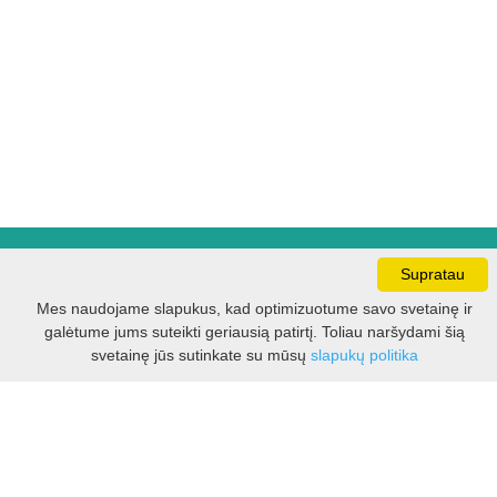
Darbo laikas:
Supratau
I - V 8.30 - 17.00 val.
Mes naudojame slapukus, kad optimizuotume savo svetainę ir
VI -VII 10.00 - 16.00 val.
galėtume jums suteikti geriausią patirtį. Toliau naršydami šią
Filtras
svetainę jūs sutinkate su mūsų
slapukų politika
Kontaktai
VšĮ Kauno rajono turizmo ir verslo informacijos centras
Pilies takas 1, Raudondvaris 54127, Kauno r.
Įm.k. 303012249
Turizmo klausimais: