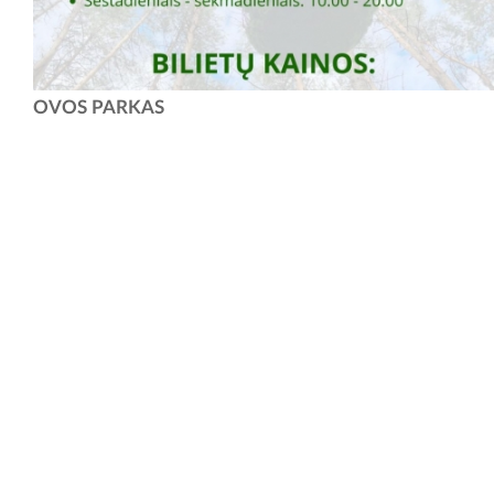
Ovos Parkas – tai vieta, kur rudens spalvos, gamta ir pramogos
OVOS PARKAS
susijungia į vieną. Čia jūsų laukia pasivaikščiojimo takai miške, vaikų
žaidimų erdvės ir pramogos mažiesiems,...