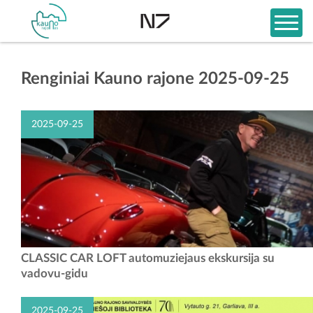
Renginiai Kauno rajone 2025-09-25
2025-09-25
Didžiausias klasikinių automobilių restauravimo centras Lietuvoje,
CLASSIC CAR LOFT automuziejaus ekskursija su
kviečia Jus į pažintinę kelionę, kurioje pajausite restauravimo "kvapą"
vadovu-gidu
ir susipažinsite su automobiliais...
2025-09-25