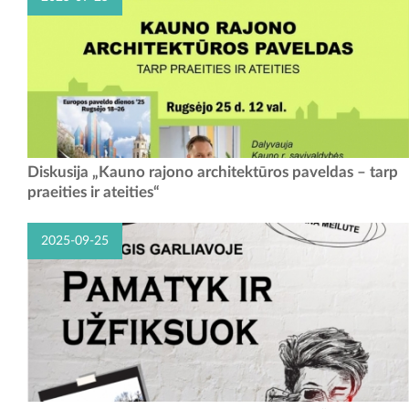
Kauno rajonas išsidėstęs Lietuvos centre, šalia trijų didžiausių
Diskusija „Kauno rajono architektūros paveldas – tarp
Lietuvos upių ir jų slėniuose. Čia gyva istorija išraiškingai siejasi su
praeities ir ateities“
gamtos grožiu ir turtais....
2025-09-25