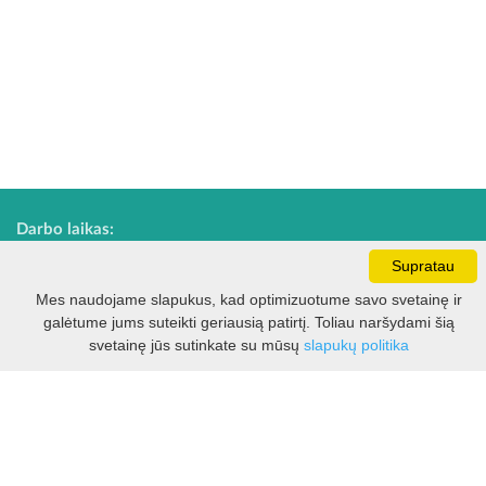
Darbo laikas:
I - V 8.30 - 17.00 val.
Supratau
VI -VII 10.00 - 16.00 val.
Mes naudojame slapukus, kad optimizuotume savo svetainę ir
galėtume jums suteikti geriausią patirtį. Toliau naršydami šią
Filtras
svetainę jūs sutinkate su mūsų
slapukų politika
Kontaktai
VšĮ Kauno rajono turizmo ir verslo informacijos centras
Pilies takas 1, Raudondvaris 54127, Kauno r.
Įm.k. 303012249
Turizmo klausimais:
Tel. +370 37 548118
Mob. +370 699 48833, +370 640 41855