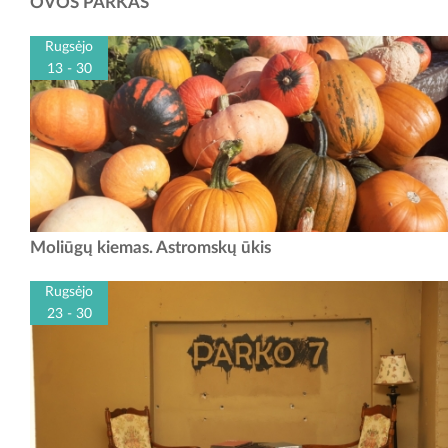
OVOS PARKAS
susijungia į vieną. Čia jūsų laukia pasivaikščiojimo takai miške, vaikų
žaidimų erdvės ir pramogos mažiesiems,...
Rugsėjo
13 - 30
Kaip ir kasmet, visus užsukti kvies „Moliūgų kiemas“ Astromskų
Moliūgų kiemas. Astromskų ūkis
ūkyje! 09 13 d. 12 val. - Moliūgų kiemo atidarymo šventė! 09 14 d.
12 val. -...
Rugsėjo
23 - 30