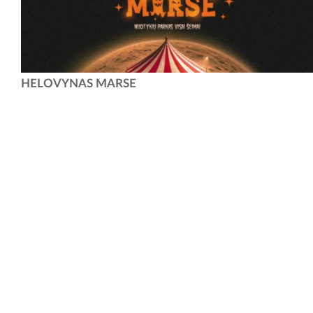
Helovynas Marse Tikime, jog nuotykiai parke nesibaigia kartu su
HELOVYNAS MARSE
vasara! Laisvalaikio ir pramogų parkas „Vanduo Marse“ keičia savo
amplua į jaukų, moliūgais...