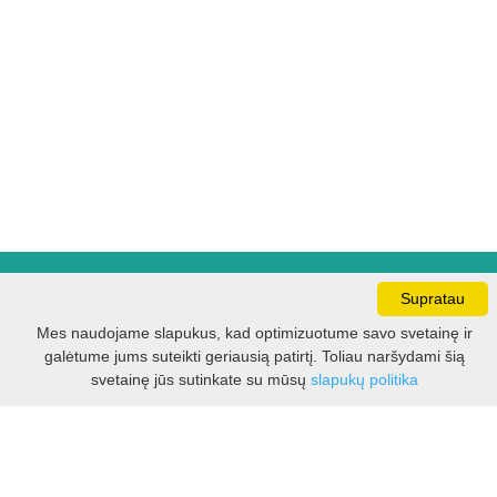
Darbo laikas:
Supratau
I - V 8.30 - 17.00 val.
Mes naudojame slapukus, kad optimizuotume savo svetainę ir
VI -VII 10.00 - 16.00 val.
galėtume jums suteikti geriausią patirtį. Toliau naršydami šią
Filtras
svetainę jūs sutinkate su mūsų
slapukų politika
Kontaktai
VšĮ Kauno rajono turizmo ir verslo informacijos centras
Pilies takas 1, Raudondvaris 54127, Kauno r.
Įm.k. 303012249