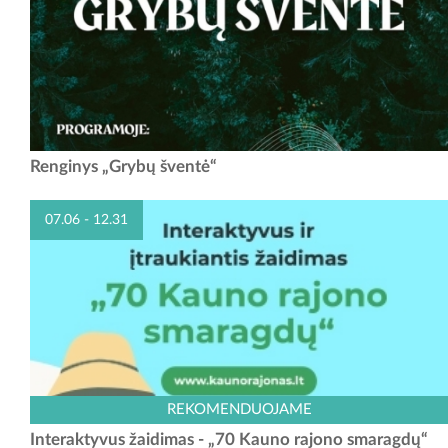
Kviečiame į renginį „Grybų šventė“! Susitikime Liučiūnų laisvalaikio
Renginys „Grybų šventė“
salėje. Gerą nuotaiką kurs: muzikinis duetas „Vaida ir Valdas“,
matysite...
07.06 - 12.31
Kviečiame dalyvauti unikaliame interaktyviame žaidime „70 Kauno
REKOMENDUOJAME
rajono smaragdų“, kuris sukurtas minint Kauno rajono savivaldybės 70
Interaktyvus žaidimas - „70 Kauno rajono smaragdų“
metų jubiliejų. Žaidime jus lydės nykštukas...