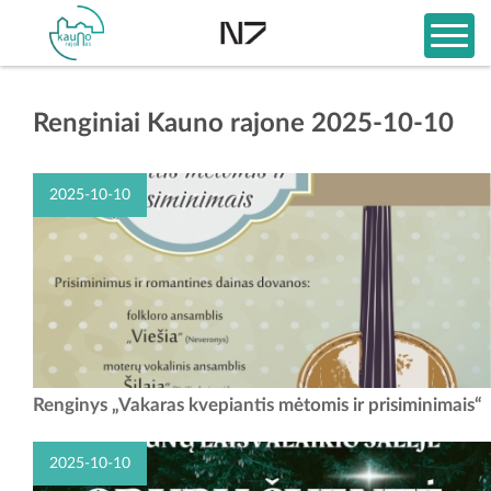
Renginiai Kauno rajone 2025-10-10
2025-10-10
Kviečiame Jus į ypatingą vakarą, skirtą senjorų mėnesiui paminėti,
Renginys „Vakaras kvepiantis mėtomis ir prisiminimais“
kuriame susipins muzika, tradicijos ir kūryba. Spalio 10d. 18:30val.
Neveronių laisvalaikio salė (Kertupio g. 18,...
2025-10-10