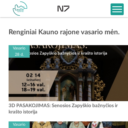
Renginiai Kauno rajone vasario mėn.
Vasario
28 d.
Šį šeštadienį, vasario 28 d., 12–19 val., Senosios Zapyškio bažnyčios
3D PASAKOJIMAS: Senosios Zapyškio bažnyčios ir
erdvėje kviečiame išvysti 3D erdvinį pasakojimą – vizualinę kelionę,...
krašto istorija
Vasario