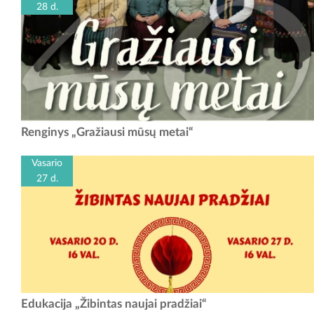
28 d.
Garliavos kultūros centras kviečia į šventę „Gražiausi mūsų metai“!
Renginys „Gražiausi mūsų metai“
Folkloro ansamblis „Sedula“ mini 40 metų veiklos šventę. Per šiuos
metus...
Vasario
27 d.
Vasario mėnesį, Kinų naujųjų metų proga, kviečiame į kūrybinę
Edukacija „Žibintas naujai pradžiai“