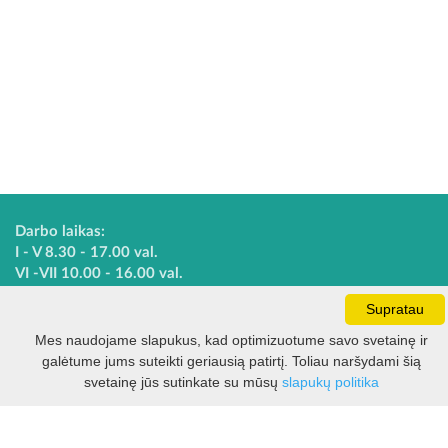
Darbo laikas:
I - V 8.30 - 17.00 val.
VI -VII 10.00 - 16.00 val.
Supratau
Mes naudojame slapukus, kad optimizuotume savo svetainę ir
Kontaktai
VšĮ Kauno rajono turizmo ir verslo informacijos centras
galėtume jums suteikti geriausią patirtį. Toliau naršydami šią
Filtras
Pilies takas 1, Raudondvaris 54127, Kauno r.
svetainę jūs sutinkate su mūsų
slapukų politika
Įm.k. 303012249
Turizmo klausimais:
Tel. +370 37 548118