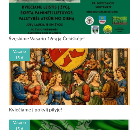
Švęskime Vasario 16-ąją kartu! Lietuvos valstybės atkūrimo dienos
Švęskime Vasario 16-ąją Čekiškėje!
renginiai Čekiškėje. 2026-06-15 9.00 val . - Šv. mišios Čekiškės
Švč....
Vasario
15 d.
Raudondvario dvaras – grafų Tiškevičių rezidencija, menanti
Kviečiame į pokylį pilyje!
iškilmingus pokylius ir kultūrinį dvaro gyvenimą. XIX amžiuje dvaras
buvo ne tik politinio ir visuomeninio...
Vasario
15 d.