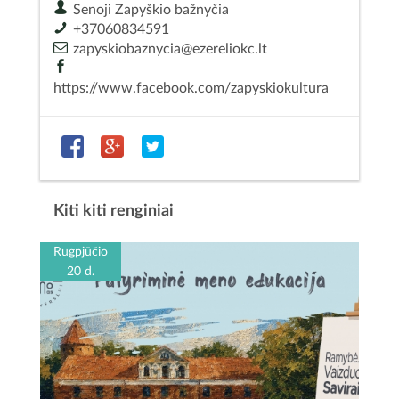
Senoji Zapyškio bažnyčia
+37060834591
zapyskiobaznycia@ezereliokc.lt
https://www.facebook.com/zapyskiokultura
Kiti kiti renginiai
Rugpjūčio
20 d.