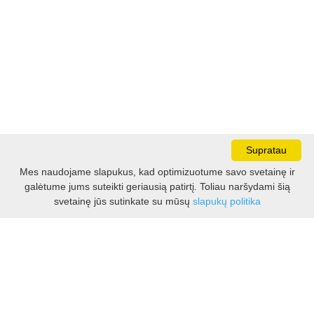
Supratau
Mes naudojame slapukus, kad optimizuotume savo svetainę ir
galėtume jums suteikti geriausią patirtį. Toliau naršydami šią
Darbo laikas:
svetainę jūs sutinkate su mūsų
slapukų politika
I - V 8.30 - 17.00 val.
VI -VII 10.00 - 16.00 val.
Kontaktai
VšĮ Kauno rajono turizmo ir verslo informacijos centras
Pilies takas 1, Raudondvaris 54127, Kauno r.
Įm.k. 303012249