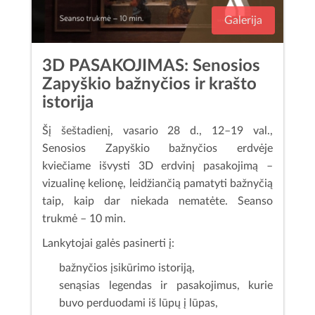
Galerija
3D PASAKOJIMAS: Senosios
Zapyškio bažnyčios ir krašto
istorija
Šį šeštadienį, vasario 28 d., 12–19 val.,
Senosios Zapyškio bažnyčios erdvėje
kviečiame išvysti 3D erdvinį pasakojimą –
vizualinę kelionę, leidžiančią pamatyti bažnyčią
taip, kaip dar niekada nematėte. Seanso
trukmė – 10 min.
Lankytojai galės pasinerti į:
bažnyčios įsikūrimo istoriją,
senąsias legendas ir pasakojimus, kurie
buvo perduodami iš lūpų į lūpas,