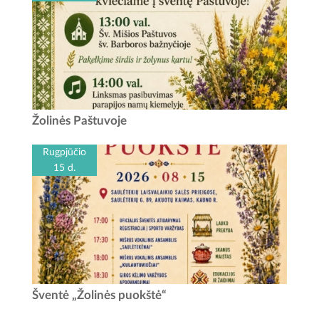
Žolinių šventė Paštuvoje Data: rugpjūčio 15 d. Laikas: 13
Žolinės Paštuvoje
val. - Šv. mišios Paštuvos Šv. Barboros bažnyčioje 14 val.
-...
Rugpjūčio
15 d.
Žolinės puokštė Rugpjūčio 15-ąją bus gera proga padėti
Šventė „Žolinės puokštė“
darbus į šalį ir susitikti visam kraštui. Saulėtekių laisvalaikio