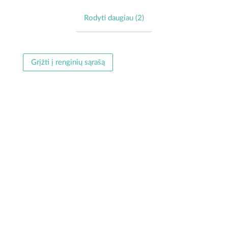
salės prieigose vyks Vilkijos...
Rodyti daugiau (
2
)
Grįžti į renginių sąrašą