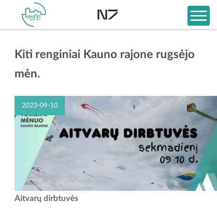
Kiti renginiai Kauno rajone rugsėjo
mėn.
2023-09-10
Aitvarų edukacijos metu iš suteiktų priemonių pasigaminsite dangumi
Aitvarų dirbtuvės
lengvai skriejantį aitvarą bei, pasitelkę savo fantaziją, papuošite
aitvaro konstrukciją. Čia pat,...