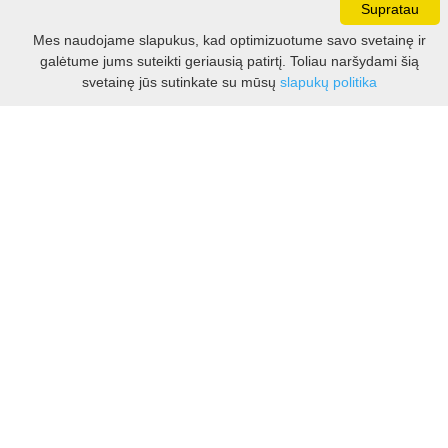
Supratau
Darbo laikas:
Mes naudojame slapukus, kad optimizuotume savo svetainę ir
I - V 8.30 - 17.00 val.
galėtume jums suteikti geriausią patirtį. Toliau naršydami šią
VI -VII 10.00 - 16.00 val.
Filtras
svetainę jūs sutinkate su mūsų
slapukų politika
Kontaktai
VšĮ Kauno rajono turizmo ir verslo informacijos centras
Pilies takas 1, Raudondvaris 54127, Kauno r.
Įm.k. 303012249
Turizmo klausimais:
Tel. +370 37 548118
Mob. +370 699 48833, +370 640 41855
El. p.
info@kaunorajonas.lt
Verslo klausimais:
Tel. +370 672 65948
El. p.
verslas@kaunorajonas.lt