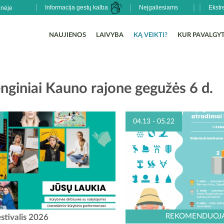
Informacija gestų kalba
Neįgaliesiams
Ekstr
NAUJIENOS
LAIVYBA
KĄ VEIKTI?
KUR PAVALGYT
enginiai Kauno rajone gegužės 6 d.
04.13 - 05.22
tivalis 2026 Spaudos atgavimo, kalbos
Piešinių konkursas „NYKŠTU
REKOMENDUOJ
stivalis 2026