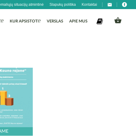
emaliųjų situacijų atmintinė
Slapukų politika
Kontaktai
I?
KUR APSISTOTI?
VERSLAS
APIE MUS
KO KELIONIJAUS
AME