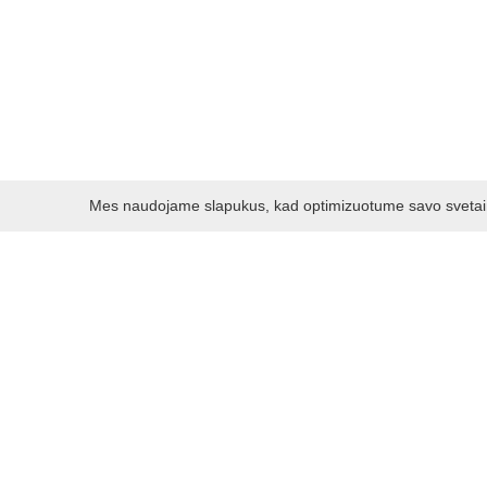
Mes naudojame slapukus, kad optimizuotume savo svetainę 
Darbo laikas:
I - V 8.30 - 17.00 val.
VI -VII 10.00 - 16.00 val.
Kontaktai
VšĮ Kauno rajono turizmo ir verslo informacijos centras
Pilies takas 1, Raudondvaris 54127, Kauno r.
Įm.k. 303012249