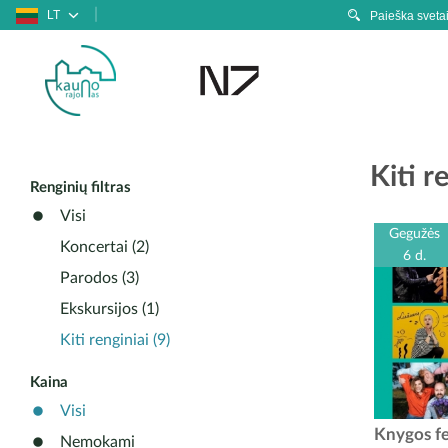
LT
Kiti r
Renginių filtras
Visi
Gegužės
Koncertai (2)
6 d.
Parodos (3)
Ekskursijos (1)
Kiti renginiai (9)
Kaina
Visi
Knygos fes
Knygos fe
Nemokami