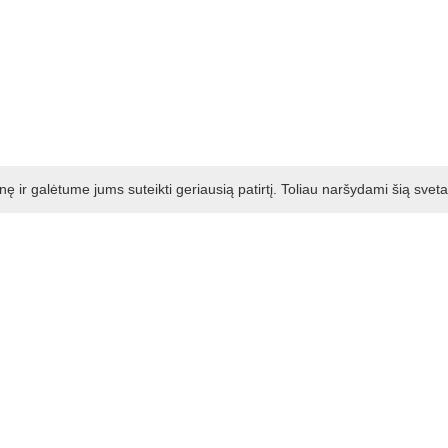
ir galėtume jums suteikti geriausią patirtį. Toliau naršydami šią svet