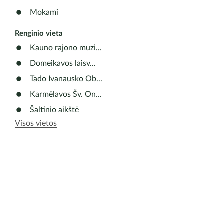
ir knygo
Pasakojim
Mokami
Renginio vieta
Kauno rajono muzi...
Domeikavos laisv...
Tado Ivanausko Ob...
Karmėlavos Šv. On...
Šaltinio aikštė
Visos vietos