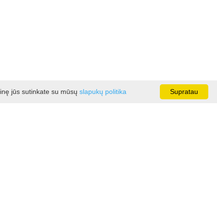
ainę jūs sutinkate su mūsų
slapukų politika
Supratau