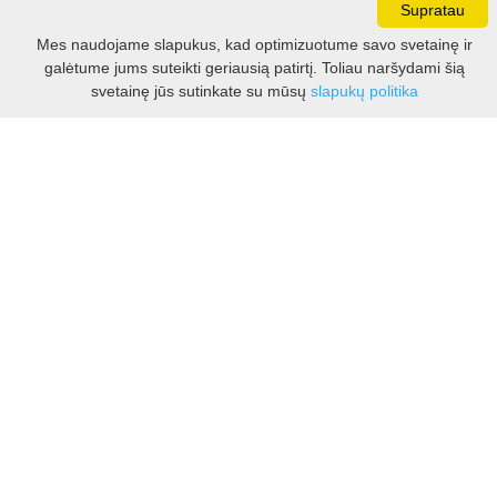
Supratau
Darbo laikas:
Mes naudojame slapukus, kad optimizuotume savo svetainę ir
I - V 8.30 - 17.00 val.
galėtume jums suteikti geriausią patirtį. Toliau naršydami šią
VI -VII 10.00 - 16.00 val.
Filtras
svetainę jūs sutinkate su mūsų
slapukų politika
Kontaktai
VšĮ Kauno rajono turizmo ir verslo informacijos centras
Pilies takas 1, Raudondvaris 54127, Kauno r.
Įm.k. 303012249
Turizmo klausimais:
Tel. +370 37 548118
Mob. +370 699 48833, +370 640 41855
El. p.
info@kaunorajonas.lt
Verslo klausimais:
Tel. +370 672 65948
El. p.
verslas@kaunorajonas.lt