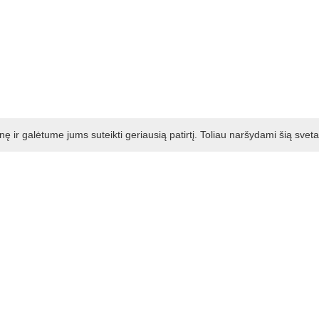
ir galėtume jums suteikti geriausią patirtį. Toliau naršydami šią svet