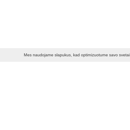
Mes naudojame slapukus, kad optimizuotume savo svetainę 
Darbo laikas:
I - V 8.30 - 17.00 val.
VI -VII 10.00 - 16.00 val.
Kontaktai
VšĮ Kauno rajono turizmo ir verslo informacijos centras
Pilies takas 1, Raudondvaris 54127, Kauno r.
Įm.k. 303012249