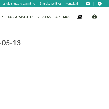
emaliųjų situacijų atmintinė
Slapukų politika
Kontaktai
I?
KUR APSISTOTI?
VERSLAS
APIE MUS
-05-13