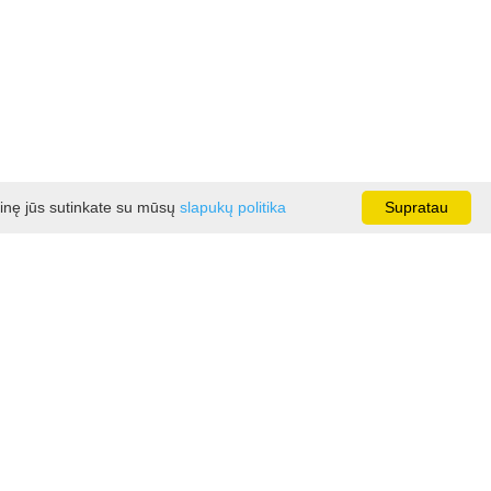
ainę jūs sutinkate su mūsų
slapukų politika
Supratau