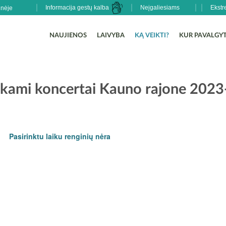
Informacija gestų kalba
Neįgaliesiams
Ekstr
NAUJIENOS
LAIVYBA
KĄ VEIKTI?
KUR PAVALGYT
ami koncertai Kauno rajone 2023
Pasirinktu laiku renginių nėra