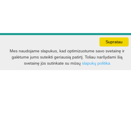
Supratau
Darbo laikas:
I - V 8.30 - 17.00 val.
Mes naudojame slapukus, kad optimizuotume savo svetainę ir
VI -VII 10.00 - 16.00 val.
galėtume jums suteikti geriausią patirtį. Toliau naršydami šią
Filtras
svetainę jūs sutinkate su mūsų
slapukų politika
Kontaktai
VšĮ Kauno rajono turizmo ir verslo informacijos centras
Pilies takas 1, Raudondvaris 54127, Kauno r.
Įm.k. 303012249
Turizmo klausimais:
Tel. +370 37 548118
Mob. +370 699 48833, +370 640 41855
El. p.
info@kaunorajonas.lt
Verslo klausimais: