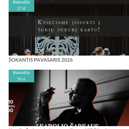
Balandžio
17 d.
Jau trečius metus iš eilės kviečiame visus į liaudiškų šokių festivalį
ŠOKANTIS PAVASARIS 2026
„Šokantis pavasaris“! Pasinerkime į pavasario nuotaiką ir įsisukime į...
Balandžio
10 d.