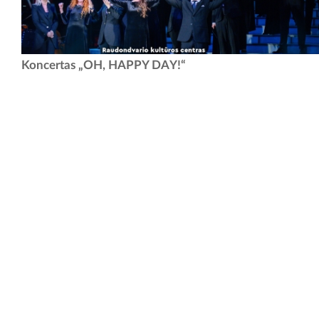
Muzika, kuri kviečia pakilti! Kauno valstybinis muzikinis teatras
Koncertas „OH, HAPPY DAY!“
kviečia į koncertinės programos „OH, HAPPY DAY!“ gastroles,
kuriose patirsite vakarus, kupinus ritmo, emocijų ir...