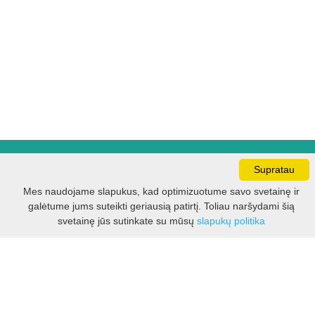
Darbo laikas:
Supratau
I - V 8.30 - 17.00 val.
Mes naudojame slapukus, kad optimizuotume savo svetainę ir
VI -VII 10.00 - 16.00 val.
galėtume jums suteikti geriausią patirtį. Toliau naršydami šią
Filtras
svetainę jūs sutinkate su mūsų
slapukų politika
Kontaktai
VšĮ Kauno rajono turizmo ir verslo informacijos centras
Pilies takas 1, Raudondvaris 54127, Kauno r.
Įm.k. 303012249
Turizmo klausimais: