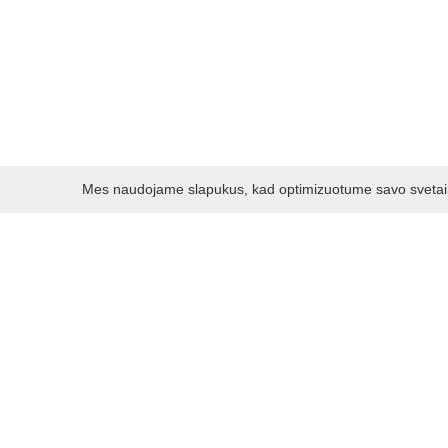
Mes naudojame slapukus, kad optimizuotume savo svetainę 
Darbo laikas:
I - V 8.30 - 17.00 val.
VI -VII 10.00 - 16.00 val.
Kontaktai
VšĮ Kauno rajono turizmo ir verslo informacijos centras
Pilies takas 1, Raudondvaris 54127, Kauno r.
Įm.k. 303012249