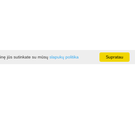
ainę jūs sutinkate su mūsų
slapukų politika
Supratau