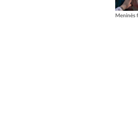
Skandin
Meninės f
fotogra
laisvala
istorija