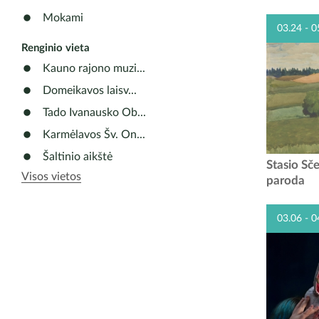
parkas tam
susitink
Mokami
03.24 - 0
pat
Renginio vieta
Kauno rajono muzi...
Domeikavos laisv...
Tado Ivanausko Ob...
Karmėlavos Šv. On...
Šaltinio aikštė
Nors 
Stasio Sč
Visos vietos
mokykl
paroda
prasidedan
gyveni
03.06 - 0