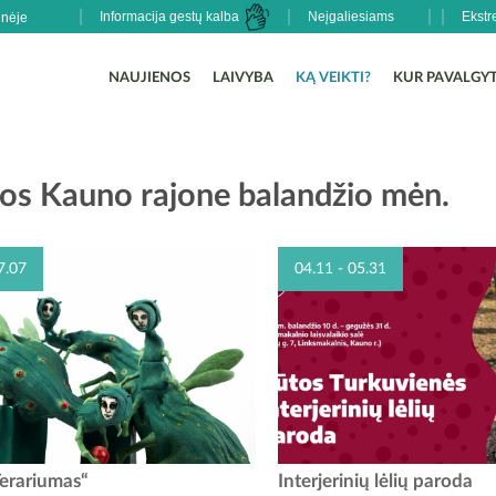
Informacija gestų kalba
Neįgaliesiams
Ekstr
NAUJIENOS
LAIVYBA
KĄ VEIKTI?
KUR PAVALGYT
os Kauno rajone balandžio mėn.
7.07
04.11 - 05.31
ausko Obelynės sodybos dendrologinis
Rūtos Turkuvienės interjerini
erariumas“
Interjerinių lėlių paroda