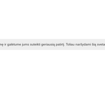
ir galėtume jums suteikti geriausią patirtį. Toliau naršydami šią svet