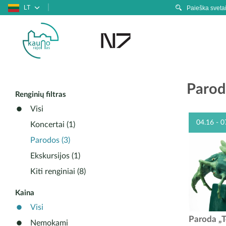
LT
Parod
Renginių filtras
Visi
04.16 - 0
Koncertai (1)
Parodos (3)
Ekskursijos (1)
Kiti renginiai (8)
Kaina
Visi
Tado Ivan
Paroda „T
Nemokami