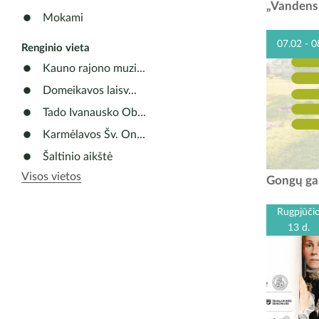
s
„Vandens 
paminėjim
Mokami
vakaro
07.02 - 0
Renginio vieta
Kauno rajono muzi...
Domeikavos laisv...
Tado Ivanausko Ob...
Karmėlavos Šv. On...
Šaltinio aikštė
Visos vietos
Gongų ga
Rugpjūči
13 d.