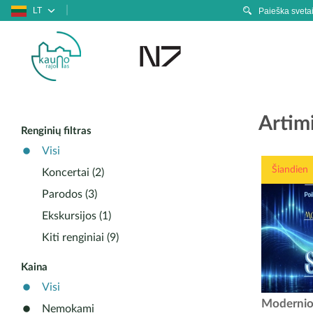
LT
Artimi
Renginių filtras
Visi
Šiandien
Koncertai (2)
Parodos (3)
Ekskursijos (1)
Kiti renginiai (9)
Kaina
Visi
Modern
Modernios
Nemokami