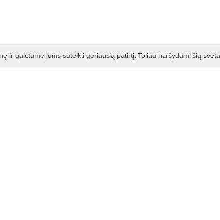
ir galėtume jums suteikti geriausią patirtį. Toliau naršydami šią svet