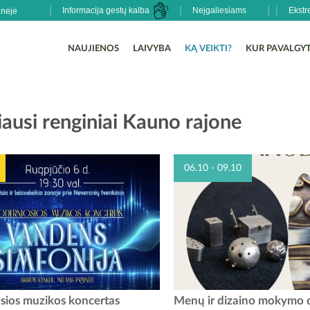
Informacija gestų kalba
Neįgaliesiams
Ekstr
NAUJIENOS
LAIVYBA
KĄ VEIKTI?
KUR PAVALGYT
ausi renginiai Kauno rajone
06.10 - 09.10
iosios muzikos koncertas „Vandens
Nuo birželio 10 d. Babtų krašt
ios muzikos koncertas
Menų ir dizaino mokymo 