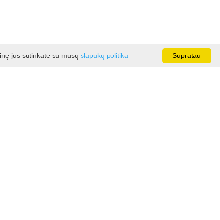
ainę jūs sutinkate su mūsų
slapukų politika
Supratau