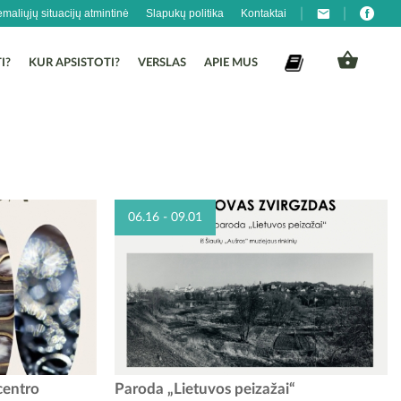
emaliųjų situacijų atmintinė
Slapukų politika
Kontaktai
I?
KUR APSISTOTI?
VERSLAS
APIE MUS
06.16 - 09.01
otyros muziejus
Raudondvario pilyje įsikūrusiame Kauno rajono
centro
Paroda „Lietuvos peizažai“