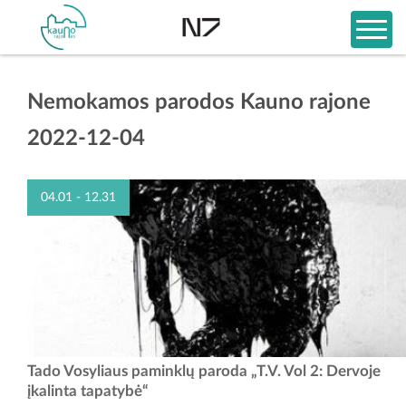
Nemokamos parodos Kauno rajone
2022-12-04
04.01 - 12.31
Personalinėje parodoje „T.V. Vol.2: paminklai“ menininkas eksponuoja
Tado Vosyliaus paminklų paroda „T.V. Vol 2: Dervoje
paminklus, tačiau kiek kitokius, negu esame įpratę matyti. Tado
įkalinta tapatybė“
Vosyliaus paminklai iš tiesų yra, pasak jo...