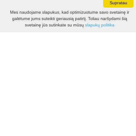
Supratau
Darbo laikas:
Mes naudojame slapukus, kad optimizuotume savo svetainę ir
I - V 8.30 - 17.00 val.
galėtume jums suteikti geriausią patirtį. Toliau naršydami šią
VI -VII 10.00 - 16.00 val.
Filtras
svetainę jūs sutinkate su mūsų
slapukų politika
Kontaktai
VšĮ Kauno rajono turizmo ir verslo informacijos centras
Pilies takas 1, Raudondvaris 54127, Kauno r.
Įm.k. 303012249
Turizmo klausimais:
Tel. +370 37 548118
Mob. +370 699 48833, +370 640 41855
El. p.
info@kaunorajonas.lt
Verslo klausimais:
Tel. +370 672 65948
El. p.
verslas@kaunorajonas.lt