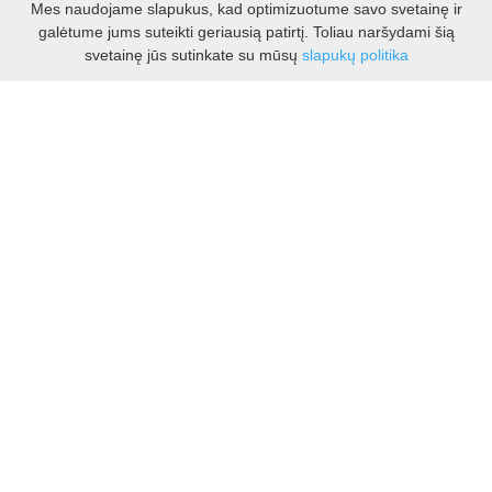
Mes naudojame slapukus, kad optimizuotume savo svetainę ir
galėtume jums suteikti geriausią patirtį. Toliau naršydami šią
Darbo laikas:
svetainę jūs sutinkate su mūsų
slapukų politika
I - V 8.30 - 17.00 val.
VI -VII 10.00 - 16.00 val.
Kontaktai
VšĮ Kauno rajono turizmo ir verslo informacijos centras
Pilies takas 1, Raudondvaris 54127, Kauno r.
Įm.k. 303012249
Turizmo klausimais:
Tel. +370 37 548118
Mob. +370 699 48833, +370 640 41855
El. p.
info@kaunorajonas.lt
Verslo klausimais:
Tel. +370 672 65948
El. p.
verslas@kaunorajonas.lt