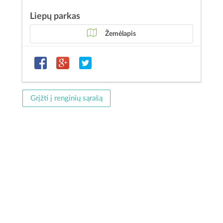
Liepų parkas
Žemėlapis
Grįžti į renginių sąrašą