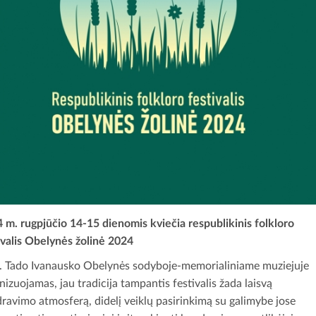
 m. rugpjūčio 14-15 dienomis kviečia respublikinis folkloro
ivalis Obelynės žolinė 2024
. Tado Ivanausko Obelynės sodyboje-memorialiniame muziejuje
nizuojamas, jau tradicija tampantis festivalis žada laisvą
ravimo atmosferą, didelį veiklų pasirinkimą su galimybe jose