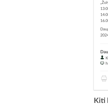
„Žol
13:0
14:0
16.
Daug
202
Dau
K
h
Kiti