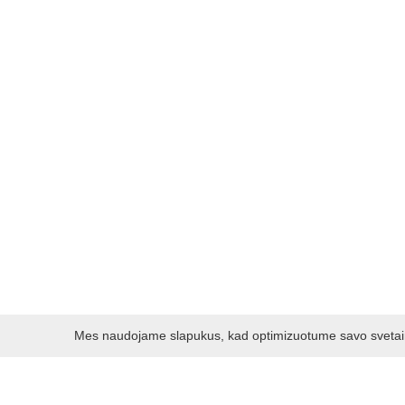
Mes naudojame slapukus, kad optimizuotume savo svetainę 
Darbo laikas: