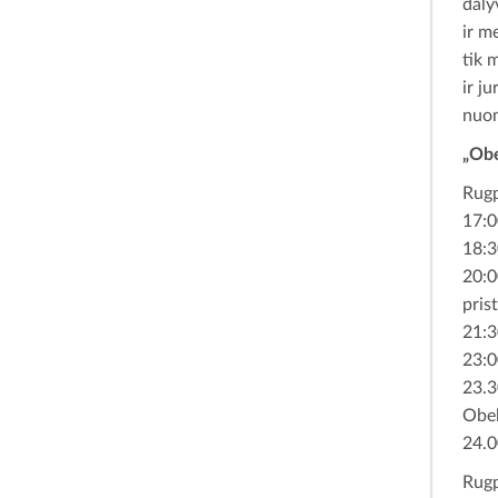
daly
ir m
tik 
ir j
nuom
„Obe
Rugp
17:0
18:3
20:0
pris
21:3
23:0
23.3
Obel
24.0
Rugp