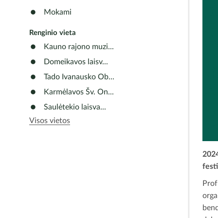
Mokami
Renginio vieta
Kauno rajono muzi...
Domeikavos laisv...
Tado Ivanausko Ob...
Karmėlavos Šv. On...
Saulėtekio laisva...
Visos vietos
2024
fest
Prof
orga
bend