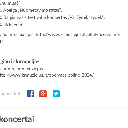
ynų mugė“
0 Apeiga „Nuometavimo ratas“.
0 Baigiamasis festivalio koncertas „Vai žydėk, žydėk“.
00 Dėkavonė
iau informacijos:
http://www.krmuziejus.lt/obelynes-zoline-
4/
giau informacijos
auno rajono muziejus
ttp://www.krmuziejus.lt/obelynes-zoline-2024/
Spausdinti
 koncertai