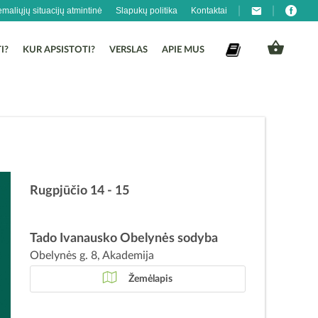
emaliųjų situacijų atmintinė
Slapukų politika
Kontaktai
I?
KUR APSISTOTI?
VERSLAS
APIE MUS
Rugpjūčio 14 - 15
Tado Ivanausko Obelynės sodyba
Obelynės g. 8, Akademija
Žemėlapis