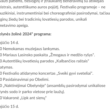
vauti patiems, tiesioginį ir įtraukiantį bendravimą su atlikėjais
eistrais, autentiškumo auros pojūtį. Festivalio programoje – ne
muzikiniai, instrumentiniai bei choreografiniai pasirodymai, tačiau
urginų žiedų bei tradicinių lovatiesių parodos, unikali
etavimo apeiga.
lynės žolinė 2024“
programa:
jūčio 14 d.
0 Nemokamas muziejaus lankymas.
0 Mariaus Lasinsko paskaita „Žmogaus ir medžio ryšys“.
0 Autentiškų lovatiesių parodos „Kalbančios raštais“
tatymas.
0 Festivalio atidarymo koncertas „Sveiki gyvi sveteliai“.
0 Pasidainavimai po Obelimi.
0 „Naktinėjimai Obelynėje“ (ansamblių pasirodymai unikaliose
ynės sodo ir parko vietose prie laužų).
0 Vakaronė „Lipk ant sienų“
jūčio 15 d.