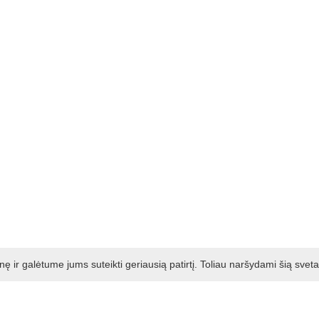
ir galėtume jums suteikti geriausią patirtį. Toliau naršydami šią svet