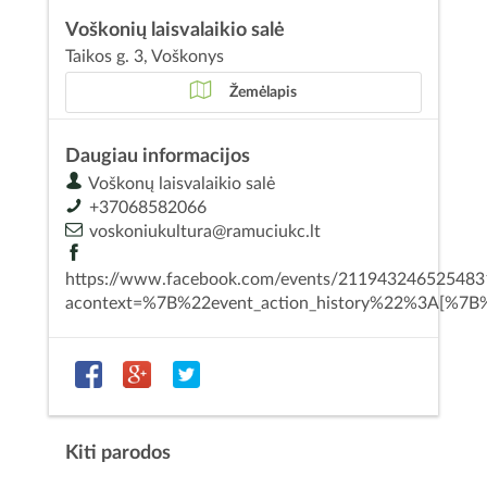
Voškonių laisvalaikio salė
Taikos g. 3, Voškonys
Žemėlapis
Daugiau informacijos
Voškonų laisvalaikio salė
+37068582066
voskoniukultura@ramuciukc.lt
https://www.facebook.com/events/211943246525483
acontext=%7B%22event_action_history%22%3A[
Kiti parodos