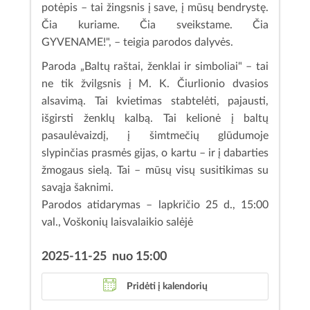
potėpis – tai žingsnis į save, į mūsų bendrystę.
Čia kuriame. Čia sveikstame. Čia
GYVENAME!", – teigia parodos dalyvės.
Paroda „Baltų raštai, ženklai ir simboliai" – tai
ne tik žvilgsnis į M. K. Čiurlionio dvasios
alsavimą. Tai kvietimas stabtelėti, pajausti,
išgirsti ženklų kalbą. Tai kelionė į baltų
pasaulėvaizdį, į šimtmečių glūdumoje
slypinčias prasmės gijas, o kartu – ir į dabarties
žmogaus sielą. Tai – mūsų visų susitikimas su
savąja šaknimi.
Parodos atidarymas – lapkričio 25 d., 15:00
val., Voškonių laisvalaikio salėjė
2025-11-25 nuo 15:00
Pridėti į kalendorių