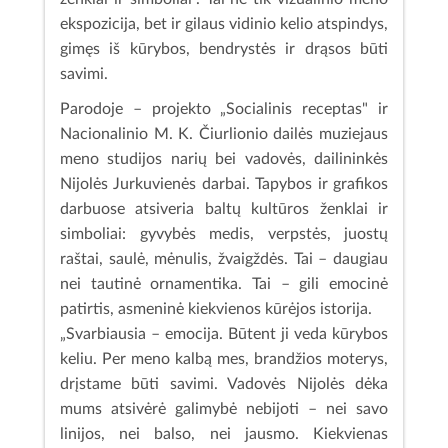
ekspozicija, bet ir gilaus vidinio kelio atspindys,
gimęs iš kūrybos, bendrystės ir drąsos būti
savimi.
Parodoje – projekto „Socialinis receptas" ir
Nacionalinio M. K. Čiurlionio dailės muziejaus
meno studijos narių bei vadovės, dailininkės
Nijolės Jurkuvienės darbai. Tapybos ir grafikos
darbuose atsiveria baltų kultūros ženklai ir
simboliai: gyvybės medis, verpstės, juostų
raštai, saulė, mėnulis, žvaigždės. Tai – daugiau
nei tautinė ornamentika. Tai – gili emocinė
patirtis, asmeninė kiekvienos kūrėjos istorija.
„Svarbiausia – emocija. Būtent ji veda kūrybos
keliu. Per meno kalbą mes, brandžios moterys,
drįstame būti savimi. Vadovės Nijolės dėka
mums atsivėrė galimybė nebijoti – nei savo
linijos, nei balso, nei jausmo. Kiekvienas