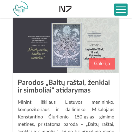
Galerija
Parodos „Baltų raštai, ženklai
ir simboliai" atidarymas
Minint iškilaus Lietuvos menininko,
kompozitoriaus ir dailininko Mikalojaus
Konstantino Čiurlionio 150-ąsias gimimo
metines, pristatoma paroda – „Baltų raštai,
ženklai ir simboliai". Tai ne tik vizualinio meno