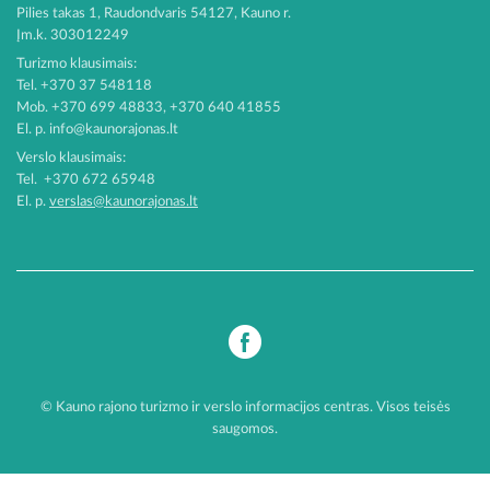
Pilies takas 1, Raudondvaris 54127, Kauno r.
Įm.k. 303012249
Turizmo klausimais:
Tel. +370 37 548118
Mob. +370 699 48833, +370 640 41855
El. p.
info@kaunorajonas.lt
Verslo klausimais:
Tel. +370 672 65948
El. p.
verslas@kaunorajonas.lt
© Kauno rajono turizmo ir verslo informacijos centras. Visos teisės
saugomos.