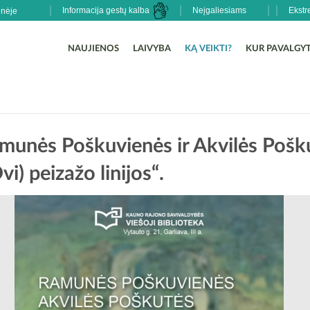
Informacija gestų kalba
Neįgaliesiams
Ekstr
NAUJIENOS
LAIVYBA
KĄ VEIKTI?
KUR PAVALGYT
munės Poškuvienės ir Akvilės Pošk
vi) peizažo linijos“.