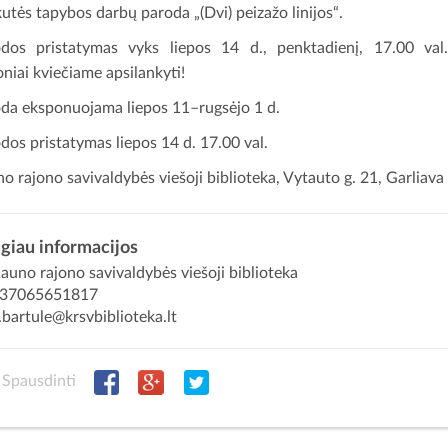
utės tapybos darbų paroda „(Dvi) peizažo linijos“.
dos pristatymas vyks liepos 14 d., penktadienį, 17.00 val
niai kviečiame apsilankyti!
da eksponuojama liepos 11–rugsėjo 1 d.
dos pristatymas liepos 14 d. 17.00 val.
o rajono savivaldybės viešoji biblioteka, Vytauto g. 21, Garliava
giau informacijos
uno rajono savivaldybės viešoji biblioteka
37065651817
.bartule@krsvbiblioteka.lt
Spausdinti