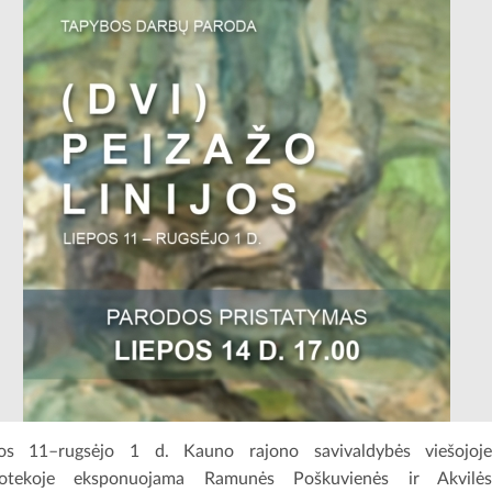
pos 11–rugsėjo 1 d. Kauno rajono savivaldybės viešojoj
liotekoje eksponuojama Ramunės Poškuvienės ir Akvilė