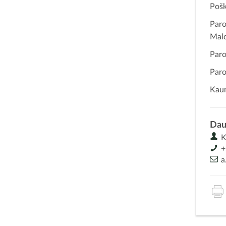
Pošk
Paro
Malo
Paro
Paro
Kaun
Dau
Ka
+
a