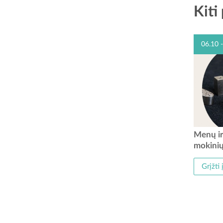
Kiti
06.10 
Nuo
Menų ir
muziej
mokinių
centro 
atver
Grįžti 