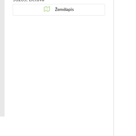
Žemėlapis
e
s