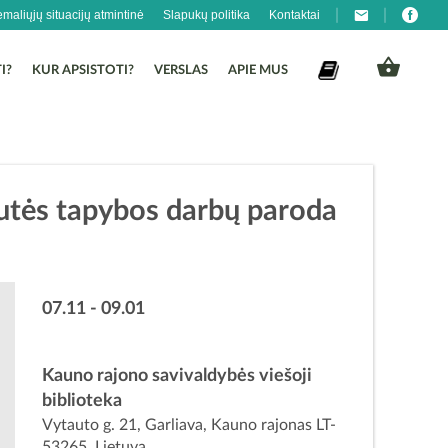
emaliųjų situacijų atmintinė
Slapukų politika
Kontaktai
I?
KUR APSISTOTI?
VERSLAS
APIE MUS
utės tapybos darbų paroda
07.11 - 09.01
Kauno rajono savivaldybės viešoji
biblioteka
Vytauto g. 21, Garliava, Kauno rajonas LT-
53265, Lietuva