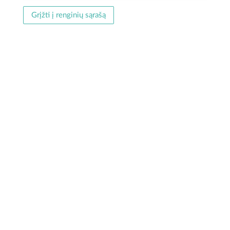
Grįžti į renginių sąrašą