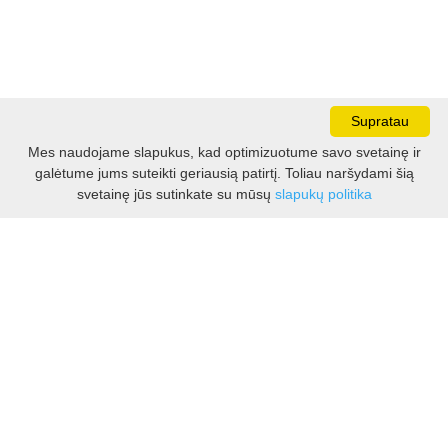
Supratau
Mes naudojame slapukus, kad optimizuotume savo svetainę ir
galėtume jums suteikti geriausią patirtį. Toliau naršydami šią
Darbo laikas:
svetainę jūs sutinkate su mūsų
slapukų politika
I - V 8.30 - 17.00 val.
VI -VII 10.00 - 16.00 val.
Kontaktai
VšĮ Kauno rajono turizmo ir verslo informacijos centras
Pilies takas 1, Raudondvaris 54127, Kauno r.
Įm.k. 303012249
Turizmo klausimais:
Tel. +370 37 548118
Mob. +370 699 48833, +370 640 41855
El. p.
info@kaunorajonas.lt