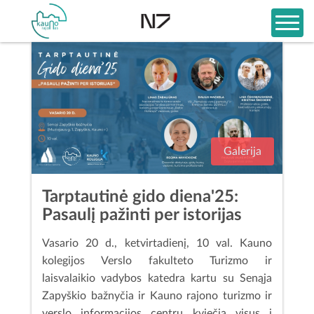
Galerija
Tarptautinė gido diena'25:
Pasaulį pažinti per istorijas
Vasario 20 d., ketvirtadienį, 10 val. Kauno
kolegijos Verslo fakulteto Turizmo ir
laisvalaikio vadybos katedra kartu su Senąja
Zapyškio bažnyčia ir Kauno rajono turizmo ir
verslo informacijos centru kviečia visus į