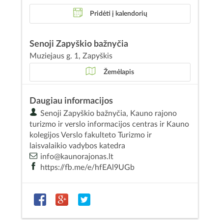
Pridėti į kalendorių
Senoji Zapyškio bažnyčia
Muziejaus g. 1, Zapyškis
Žemėlapis
Daugiau informacijos
Senoji Zapyškio bažnyčia, Kauno rajono
turizmo ir verslo informacijos centras ir Kauno
kolegijos Verslo fakulteto Turizmo ir
laisvalaikio vadybos katedra
info@kaunorajonas.lt
https://fb.me/e/hfEAl9UGb