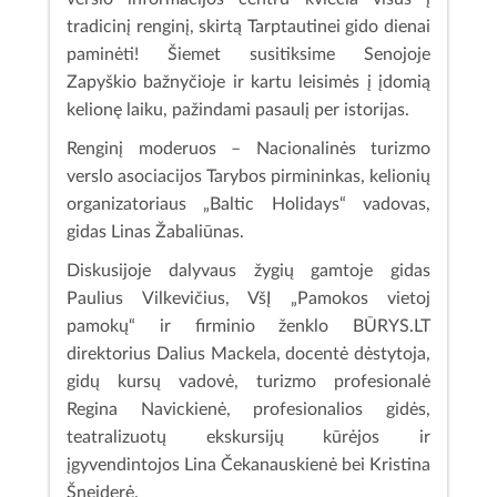
tradicinį renginį, skirtą Tarptautinei gido dienai
paminėti! Šiemet susitiksime Senojoje
Zapyškio bažnyčioje ir kartu leisimės į įdomią
kelionę laiku, pažindami pasaulį per istorijas.
Renginį moderuos – Nacionalinės turizmo
verslo asociacijos Tarybos pirmininkas, kelionių
organizatoriaus „Baltic Holidays“ vadovas,
gidas Linas Žabaliūnas.
Diskusijoje dalyvaus žygių gamtoje gidas
Paulius Vilkevičius, VšĮ „Pamokos vietoj
pamokų“ ir firminio ženklo BŪRYS.LT
direktorius Dalius Mackela, docentė dėstytoja,
gidų kursų vadovė, turizmo profesionalė
Regina Navickienė, profesionalios gidės,
teatralizuotų ekskursijų kūrėjos ir
įgyvendintojos Lina Čekanauskienė bei Kristina
Šneiderė.