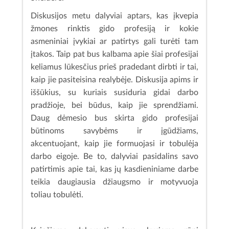
Diskusijos metu dalyviai aptars, kas įkvepia
žmones rinktis gido profesiją ir kokie
asmeniniai įvykiai ar patirtys gali turėti tam
įtakos. Taip pat bus kalbama apie šiai profesijai
keliamus lūkesčius prieš pradedant dirbti ir tai,
kaip jie pasiteisina realybėje. Diskusija apims ir
iššūkius, su kuriais susiduria gidai darbo
pradžioje, bei būdus, kaip jie sprendžiami.
Daug dėmesio bus skirta gido profesijai
būtinoms savybėms ir įgūdžiams,
akcentuojant, kaip jie formuojasi ir tobulėja
darbo eigoje. Be to, dalyviai pasidalins savo
patirtimis apie tai, kas jų kasdieniniame darbe
teikia daugiausia džiaugsmo ir motyvuoja
toliau tobulėti.