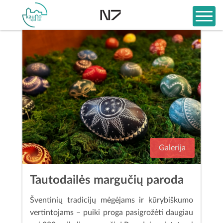
Galerija
Tautodailės margučių paroda
Šventinių tradicijų mėgėjams ir kūrybiškumo
vertintojams – puiki proga pasigrožėti daugiau