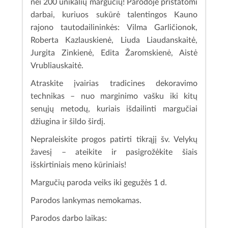
nei 200 unikalių margučių! Parodoje pristatomi
darbai, kuriuos sukūrė talentingos Kauno
rajono tautodailininkės: Vilma Garličionok,
Roberta Kazlauskienė, Liuda Liaudanskaitė,
Jurgita Zinkienė, Edita Žaromskienė, Aistė
Vrubliauskaitė.
Atraskite įvairias tradicines dekoravimo
technikas – nuo marginimo vašku iki kitų
senųjų metodų, kuriais išdailinti margučiai
džiugina ir šildo širdį.
Nepraleiskite progos patirti tikrąjį šv. Velykų
žavesį – ateikite ir pasigrožėkite šiais
išskirtiniais meno kūriniais!
Margučių paroda veiks iki gegužės 1 d.
Parodos lankymas nemokamas.
Parodos darbo laikas: