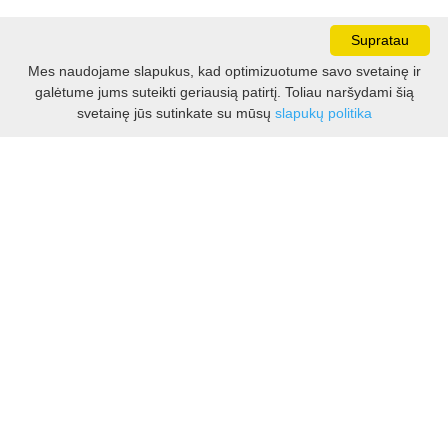
Supratau
Mes naudojame slapukus, kad optimizuotume savo svetainę ir
galėtume jums suteikti geriausią patirtį. Toliau naršydami šią
Darbo laikas:
svetainę jūs sutinkate su mūsų
slapukų politika
I - V 8.30 - 17.00 val.
VI -VII 10.00 - 16.00 val.
Kontaktai
VšĮ Kauno rajono turizmo ir verslo informacijos centras
Pilies takas 1, Raudondvaris 54127, Kauno r.
Įm.k. 303012249
Turizmo klausimais:
Tel. +370 37 548118
Mob. +370 699 48833, +370 640 41855
El. p.
info@kaunorajonas.lt
Verslo klausimais:
Tel. +370 672 65948
El. p.
verslas@kaunorajonas.lt