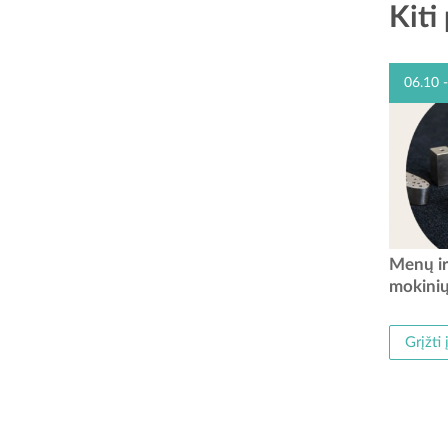
Kiti
06.10 
Nuo
Menų ir
muziej
mokinių
centro 
atver
Grįžti 