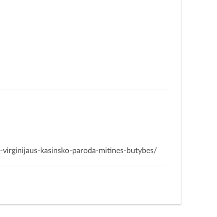
a
i
—
e-virginijaus-kasinsko-paroda-mitines-butybes/