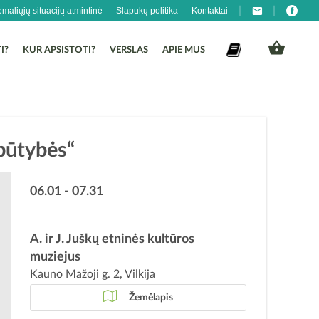
emaliųjų situacijų atmintinė
Slapukų politika
Kontaktai
I?
KUR APSISTOTI?
VERSLAS
APIE MUS
būtybės“
06.01 - 07.31
A. ir J. Juškų etninės kultūros
muziejus
Kauno Mažoji g. 2, Vilkija
Žemėlapis