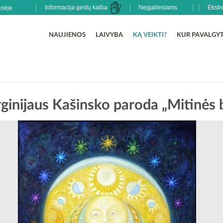
Informacija gestų kalba
Neįgaliesiams
Ekstr
NAUJIENOS
LAIVYBA
KĄ VEIKTI?
KUR PAVALGYT
rginijaus Kašinsko paroda „Mitinės 