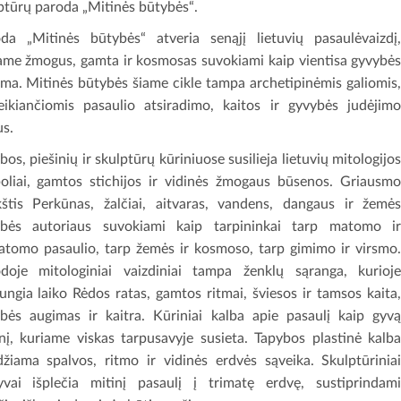
ptūrų paroda „Mitinės būtybės“.
da „Mitinės būtybės“ atveria senąjį lietuvių pasaulėvaizdį
ame žmogus, gamta ir kosmosas suvokiami kaip vientisa gyvybė
ema. Mitinės būtybės šiame cikle tampa archetipinėmis galiomis
eikiančiomis pasaulio atsiradimo, kaitos ir gyvybės judėjim
s.
bos, piešinių ir skulptūrų kūriniuose susilieja lietuvių mitologijo
oliai, gamtos stichijos ir vidinės žmogaus būsenos. Griausm
štis Perkūnas, žalčiai, aitvaras, vandens, dangaus ir žemė
ybės autoriaus suvokiami kaip tarpininkai tarp matomo i
tomo pasaulio, tarp žemės ir kosmoso, tarp gimimo ir virsmo
doje mitologiniai vaizdiniai tampa ženklų sąranga, kurioj
jungia laiko Rėdos ratas, gamtos ritmai, šviesos ir tamsos kaita
bės augimas ir kaitra. Kūriniai kalba apie pasaulį kaip gyv
nį, kuriame viskas tarpusavyje susieta. Tapybos plastinė kalb
džiama spalvos, ritmo ir vidinės erdvės sąveika. Skulptūrinia
vai išplečia mitinį pasaulį į trimatę erdvę, sustiprindam