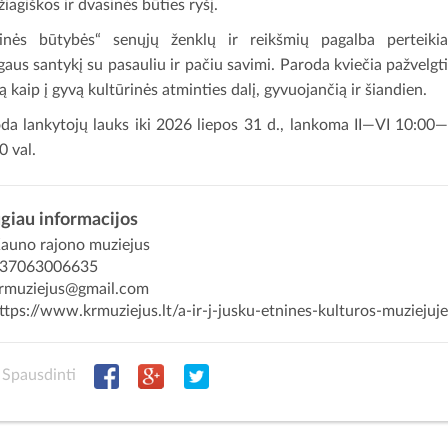
iagiškos ir dvasinės būties ryšį.
inės būtybės“ senųjų ženklų ir reikšmių pagalba perteiki
aus santykį su pasauliu ir pačiu savimi. Paroda kviečia pažvelgt
tą kaip į gyvą kultūrinės atminties dalį, gyvuojančią ir šiandien.
da lankytojų lauks iki 2026 liepos 31 d., lankoma II—VI 10:00
0 val.
giau informacijos
auno rajono muziejus
37063006635
rmuziejus@gmail.com
ttps://www.krmuziejus.lt/a-ir-j-jusku-etnines-kulturos-muziejuj
Spausdinti