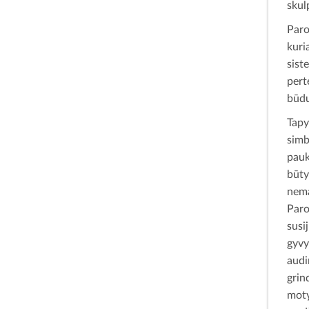
skul
Paro
kuri
sist
pert
būdu
Tapy
simb
pauk
būt
nema
Paro
susi
gyvy
audi
grin
moty