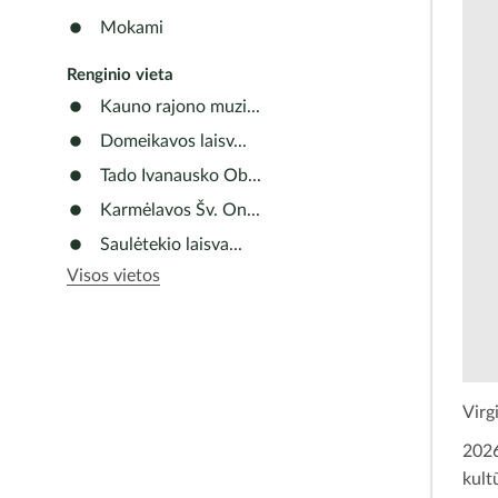
Mokami
Renginio vieta
Kauno rajono muzi...
Domeikavos laisv...
Tado Ivanausko Ob...
Karmėlavos Šv. On...
Saulėtekio laisva...
Visos vietos
Virg
2026
kult