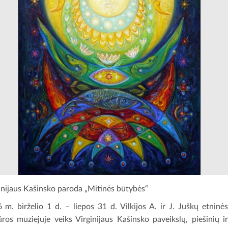
inijaus Kašinsko paroda „Mitinės būtybės“
 m. birželio 1 d. – liepos 31 d. Vilkijos A. ir J. Juškų etninė
ūros muziejuje veiks Virginijaus Kašinsko paveikslų, piešinių i