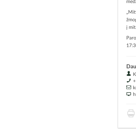
medž
„Mit
žmog
į mi
Paro
17:3
Dau
K
+
k
h