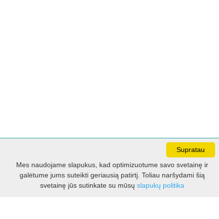
Supratau
Darbo laikas:
Mes naudojame slapukus, kad optimizuotume savo svetainę ir
I - V 8.30 - 17.00 val.
galėtume jums suteikti geriausią patirtį. Toliau naršydami šią
VI -VII 10.00 - 16.00 val.
Filtras
svetainę jūs sutinkate su mūsų
slapukų politika
Kontaktai
VšĮ Kauno rajono turizmo ir verslo informacijos centras