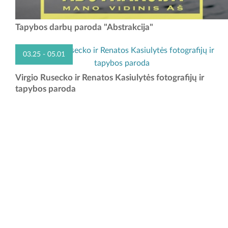
Tapybos darbų paroda "Abstrakcija"
03.25 - 05.01
Fotografijų ir tapybos parodoje eksponuojami tapytojo Virgio Rusecko
Virgio Rusecko ir Renatos Kasiulytės fotografijų ir
ir fotografės Renatos Kasiulytės bendri kūriniai. Menininkai prisistato
tapybos paroda
duetu, atsiduria ir fotografuojamojo, ir...