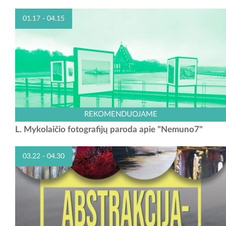
01.17 - 04.15
Jau gegužės mėnesį Zapyškyje, kairiajame Nemuno krante bus
REKOMENDUOJAME
prišvartuotas buvęs laivas-žemkasė paverstas tarpdisciplinine
L. Mykolaičio fotografijų paroda apie "Nemuno7"
kultūros ir meno erdve „Nemuno7“. Susipažinti su...
03.22 - 04.30