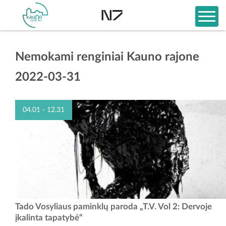
Nemokami renginiai Kauno rajone
2022-03-31
04.01 - 12.31
Personalinėje parodoje „T.V. Vol.2: paminklai“ menininkas eksponuoja
Tado Vosyliaus paminklų paroda „T.V. Vol 2: Dervoje
paminklus, tačiau kiek kitokius, negu esame įpratę matyti. Tado
įkalinta tapatybė“
Vosyliaus paminklai iš tiesų yra, pasak jo...