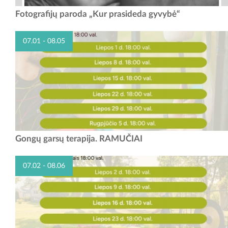
FOTOGRAFIJŲ PARODA „KUR PRASIDEDA GYVYBĖ“ Birželio 21
Fotografijų paroda „Kur prasideda gyvybė“
d. – rugpjūčio 15 d. kviečiame apsilankyti Garliavos kultūros centro
Ilgakiemio laisvalaikio salėje (Pajiesio g....
07.01 - 08.05
Gongų garsų terapija. RAMUČIAI
07.02 - 08.06