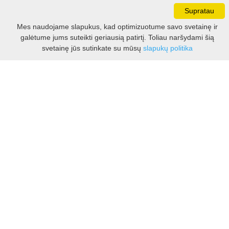
Darbo laikas:
Supratau
I - V 8.30 - 17.00 val.
Mes naudojame slapukus, kad optimizuotume savo svetainę ir
VI -VII 10.00 - 16.00 val.
galėtume jums suteikti geriausią patirtį. Toliau naršydami šią
Filtras
svetainę jūs sutinkate su mūsų
slapukų politika
Kontaktai
VšĮ Kauno rajono turizmo ir verslo informacijos centras
Pilies takas 1, Raudondvaris 54127, Kauno r.
Įm.k. 303012249
Turizmo klausimais:
Tel. +370 37 548118
Mob. +370 699 48833, +370 640 41855
El. p.
info@kaunorajonas.lt
Verslo klausimais:
Tel. +370 672 65948
El. p.
verslas@kaunorajonas.lt