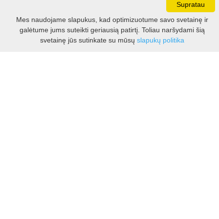
Supratau
Darbo laikas:
Mes naudojame slapukus, kad optimizuotume savo svetainę ir
I - V 8.30 - 17.00 val.
galėtume jums suteikti geriausią patirtį. Toliau naršydami šią
VI -VII 10.00 - 16.00 val.
Filtras
svetainę jūs sutinkate su mūsų
slapukų politika
Kontaktai
VšĮ Kauno rajono turizmo ir verslo informacijos centras
Pilies takas 1, Raudondvaris 54127, Kauno r.
Įm.k. 303012249
Turizmo klausimais:
Tel. +370 37 548118
Mob. +370 699 48833, +370 640 41855
El. p.
info@kaunorajonas.lt
Verslo klausimais:
Tel. +370 672 65948
El. p.
verslas@kaunorajonas.lt