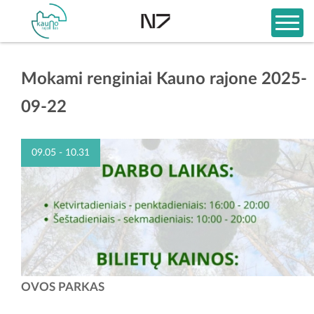
Mokami renginiai Kauno rajone 2025-
09-22
09.05 - 10.31
Ovos Parkas – tai vieta, kur rudens spalvos, gamta ir pramogos
OVOS PARKAS
susijungia į vieną. Čia jūsų laukia pasivaikščiojimo takai miške, vaikų
žaidimų erdvės ir pramogos mažiesiems,...